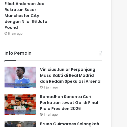
Elliot Anderson Jadi
Rekrutan Besar
Manchester City
dengan Nilai 116 Juta
Pound
8 jam ago
Info Pemain
Vinicius Junior Perpanjang
Masa Bakti di Real Madrid
dan Redam Spekulasi Arsenal
8 jam ago
Ramadhan Sananta Curi
Perhatian Lewat Gol di Final
Piala Presiden 2026
1 hari ago
Bruno Guimaraes Selangkah