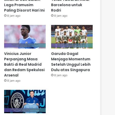
Laga Pramusim
Barcelona untuk
Paling Disorot Hari Ini
Rodri
8 jam ago
8 jam ago
Vinicius Junior
Garuda Gagal
Perpanjang Masa
Menjaga Momentum
Bakti di Real Madrid
Setelah Unggul Lebih
dan Redam Spekulasi
Dulu atas Singapura
Arsenal
8 jam ago
8 jam ago