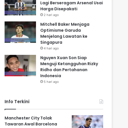
Lagi Berseragam Arsenal Usai
Harga Disepakati
2 hari ago
Mitchell Baker Menjaga
Optimisme Garuda
Menjelang Lawatan ke
Singapura
4 hari ago
Nguyen Xuan Son Siap
Menguji Ketangguhan Rizky
Ridho dan Pertahanan
Indonesia
5 hari ago
Info Terkini
Manchester City Tolak
Tawaran Awal Barcelona