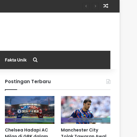
Random Arti
Search for
Fakta Unik
Postingan Terbaru
Chelsea Hadapi AC
Manchester City
Milan di GBK dalam
Tolak Tawaran Awal