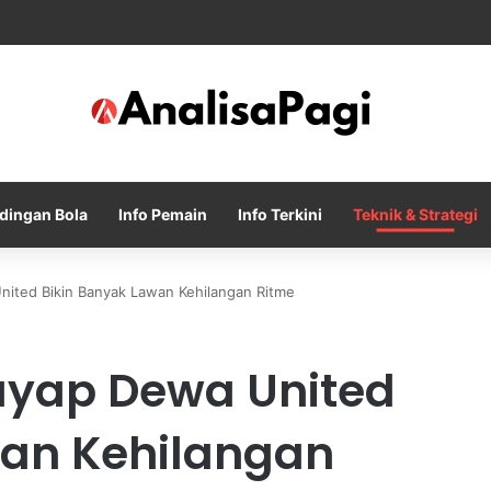
City Tolak Tawaran Awal Barcelona untuk Rodri
dingan Bola
Info Pemain
Info Terkini
Teknik & Strategi
nited Bikin Banyak Lawan Kehilangan Ritme
ayap Dewa United
wan Kehilangan