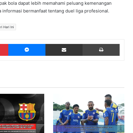
a sepak bola dapat lebih memahami peluang kemenangan
informasi bermanfaat tentang duel liga profesional.
 Hari Ini
Pinterest
Messenger
Share via Email
Print