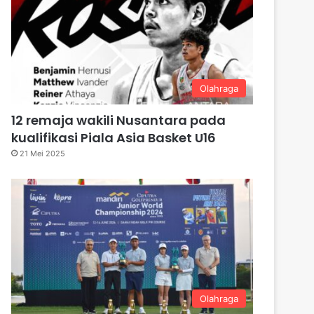
Olahraga
12 remaja wakili Nusantara pada
kualifikasi Piala Asia Basket U16
21 Mei 2025
Olahraga