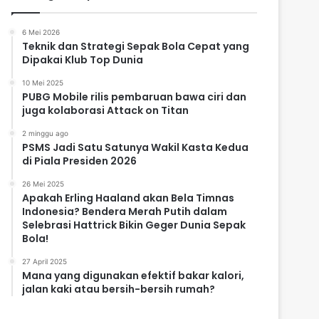
6 Mei 2026
Teknik dan Strategi Sepak Bola Cepat yang
Dipakai Klub Top Dunia
10 Mei 2025
PUBG Mobile rilis pembaruan bawa ciri dan
juga kolaborasi Attack on Titan
2 minggu ago
PSMS Jadi Satu Satunya Wakil Kasta Kedua
di Piala Presiden 2026
26 Mei 2025
Apakah Erling Haaland akan Bela Timnas
Indonesia? Bendera Merah Putih dalam
Selebrasi Hattrick Bikin Geger Dunia Sepak
Bola!
27 April 2025
Mana yang digunakan efektif bakar kalori,
jalan kaki atau bersih-bersih rumah?