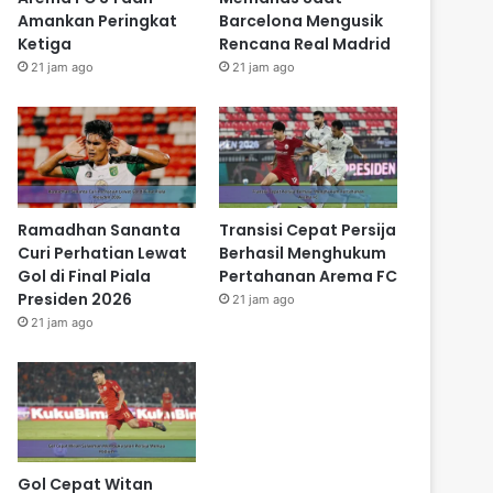
Amankan Peringkat
Barcelona Mengusik
Ketiga
Rencana Real Madrid
21 jam ago
21 jam ago
Ramadhan Sananta
Transisi Cepat Persija
Curi Perhatian Lewat
Berhasil Menghukum
Gol di Final Piala
Pertahanan Arema FC
Presiden 2026
21 jam ago
21 jam ago
Gol Cepat Witan