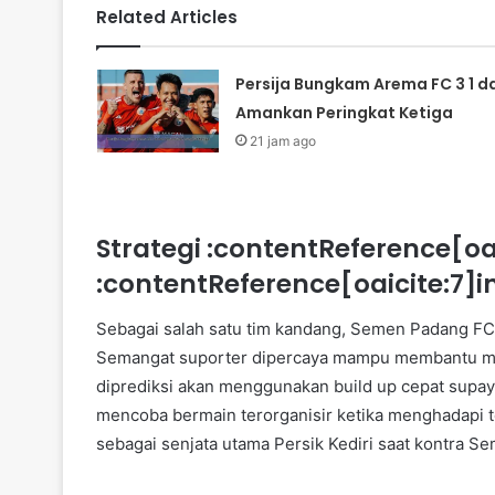
Related Articles
Persija Bungkam Arema FC 3 1 d
Amankan Peringkat Ketiga
21 jam ago
Strategi :contentReference[oa
:contentReference[oaicite:7]
Sebagai salah satu tim kandang, Semen Padang FC 
Semangat suporter dipercaya mampu membantu mot
diprediksi akan menggunakan build up cepat supaya
mencoba bermain terorganisir ketika menghadapi t
sebagai senjata utama Persik Kediri saat kontra 