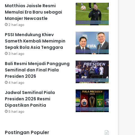
Matthias Jaissle Resmi
Memulai Era Baru sebagai
Manajer Newcastle
2 hari ago
PSSI Mendukung Khiev
Sameth Kembali Memimpin
Sepak Bola Asia Tenggara
3 hari ago
Bali Resmi Menjadi Panggung
Semifinal dan Final Piala
Presiden 2026
4 hari ago
Jadwal Semifinal Piala
Presiden 2026 Resmi
Dipastikan Panitia
5 hari ago
Postingan Populer