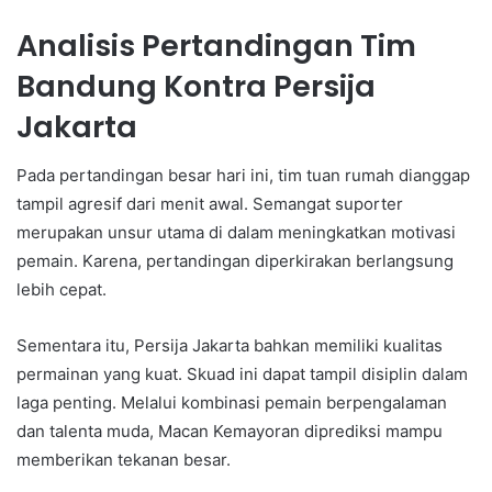
Analisis Pertandingan Tim
Bandung Kontra Persija
Jakarta
Pada pertandingan besar hari ini, tim tuan rumah dianggap
tampil agresif dari menit awal. Semangat suporter
merupakan unsur utama di dalam meningkatkan motivasi
pemain. Karena, pertandingan diperkirakan berlangsung
lebih cepat.
Sementara itu, Persija Jakarta bahkan memiliki kualitas
permainan yang kuat. Skuad ini dapat tampil disiplin dalam
laga penting. Melalui kombinasi pemain berpengalaman
dan talenta muda, Macan Kemayoran diprediksi mampu
memberikan tekanan besar.