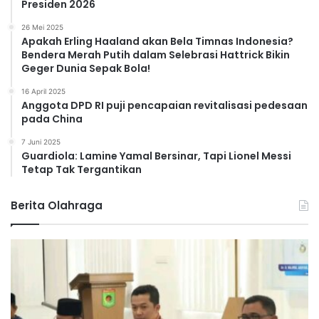
Presiden 2026
26 Mei 2025
Apakah Erling Haaland akan Bela Timnas Indonesia?
Bendera Merah Putih dalam Selebrasi Hattrick Bikin
Geger Dunia Sepak Bola!
16 April 2025
Anggota DPD RI puji pencapaian revitalisasi pedesaan
pada China
7 Juni 2025
Guardiola: Lamine Yamal Bersinar, Tapi Lionel Messi
Tetap Tak Tergantikan
Berita Olahraga