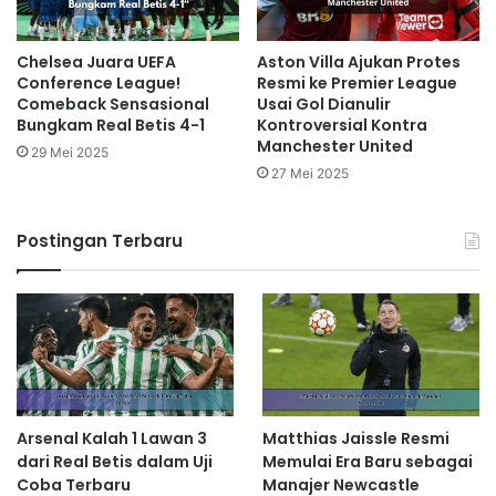
Chelsea Juara UEFA
Aston Villa Ajukan Protes
Conference League!
Resmi ke Premier League
Comeback Sensasional
Usai Gol Dianulir
Bungkam Real Betis 4-1
Kontroversial Kontra
Manchester United
29 Mei 2025
27 Mei 2025
Postingan Terbaru
Arsenal Kalah 1 Lawan 3
Matthias Jaissle Resmi
dari Real Betis dalam Uji
Memulai Era Baru sebagai
Coba Terbaru
Manajer Newcastle