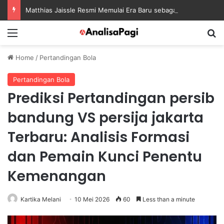
Matthias Jaissle Resmi Memulai Era Baru sebagai Manajer Newcastle
Menu
S
Home
/
Pertandingan Bola
Pertandingan Bola
Prediksi Pertandingan persib
bandung VS persija jakarta
Terbaru: Analisis Formasi
dan Pemain Kunci Penentu
Kemenangan
Kartika Melani
10 Mei 2026
60
Less than a minute