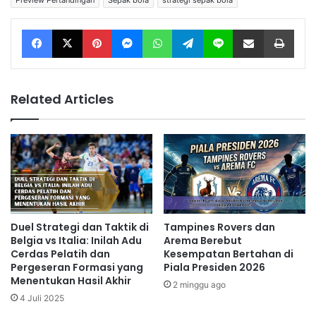
Facebook
X
Pinterest
Messenger
WhatsApp
Telegram
Line
Share via Email
Print
Related Articles
Duel Strategi dan Taktik di
Tampines Rovers dan
Belgia vs Italia: Inilah Adu
Arema Berebut
Cerdas Pelatih dan
Kesempatan Bertahan di
Pergeseran Formasi yang
Piala Presiden 2026
Menentukan Hasil Akhir
2 minggu ago
4 Juli 2025