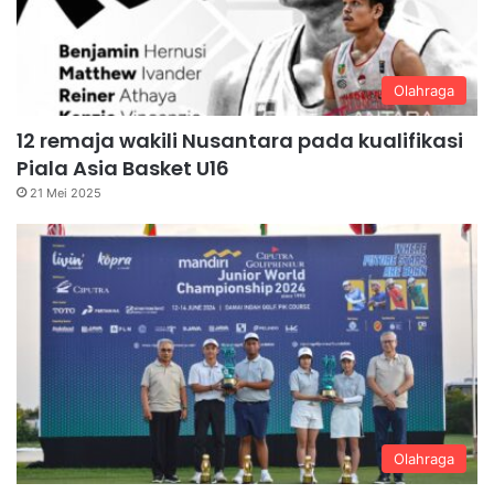
Olahraga
12 remaja wakili Nusantara pada kualifikasi
Piala Asia Basket U16
21 Mei 2025
Olahraga