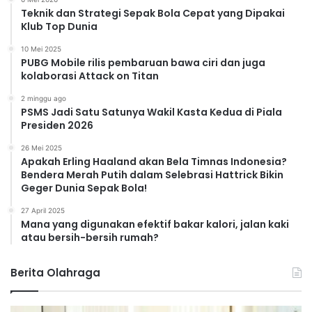
Teknik dan Strategi Sepak Bola Cepat yang Dipakai
Klub Top Dunia
10 Mei 2025
PUBG Mobile rilis pembaruan bawa ciri dan juga
kolaborasi Attack on Titan
2 minggu ago
PSMS Jadi Satu Satunya Wakil Kasta Kedua di Piala
Presiden 2026
26 Mei 2025
Apakah Erling Haaland akan Bela Timnas Indonesia?
Bendera Merah Putih dalam Selebrasi Hattrick Bikin
Geger Dunia Sepak Bola!
27 April 2025
Mana yang digunakan efektif bakar kalori, jalan kaki
atau bersih-bersih rumah?
Berita Olahraga