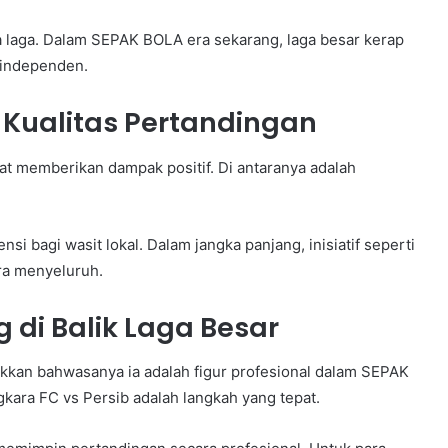
a laga. Dalam SEPAK BOLA era sekarang, laga besar kerap
 independen.
 Kualitas Pertandingan
at memberikan dampak positif. Di antaranya adalah
nsi bagi wasit lokal. Dalam jangka panjang, inisiatif seperti
ra menyeluruh.
 di Balik Laga Besar
kkan bahwasanya ia adalah figur profesional dalam SEPAK
ara FC vs Persib adalah langkah yang tepat.