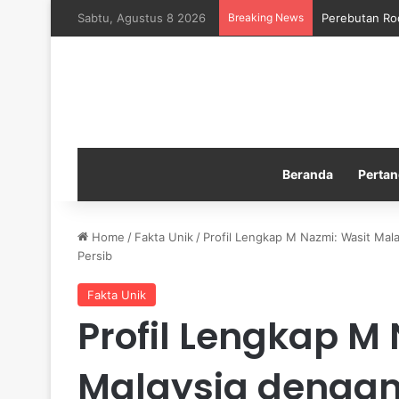
Sabtu, Agustus 8 2026
Breaking News
Perebutan Ro
Beranda
Pertan
Home
/
Fakta Unik
/
Profil Lengkap M Nazmi: Wasit Mal
Persib
Fakta Unik
Profil Lengkap M
Malaysia dengan