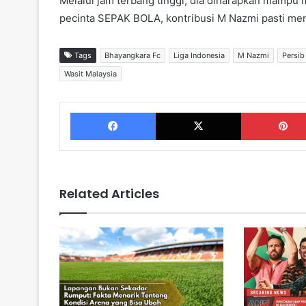
Melalui jam terbang tinggi, dia diharapkan mampu
pecinta SEPAK BOLA, kontribusi M Nazmi pasti menj
Tags
Bhayangkara Fc
Liga Indonesia
M Nazmi
Persib
Wasit Malaysia
Facebook
X
Related Articles