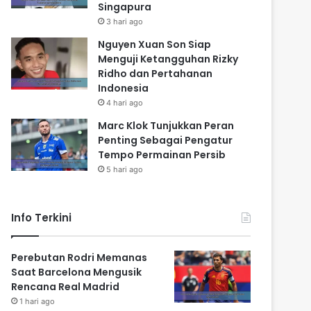
Singapura
3 hari ago
Nguyen Xuan Son Siap
Menguji Ketangguhan Rizky
Ridho dan Pertahanan
Indonesia
4 hari ago
Marc Klok Tunjukkan Peran
Penting Sebagai Pengatur
Tempo Permainan Persib
5 hari ago
Info Terkini
Perebutan Rodri Memanas
Saat Barcelona Mengusik
Rencana Real Madrid
1 hari ago