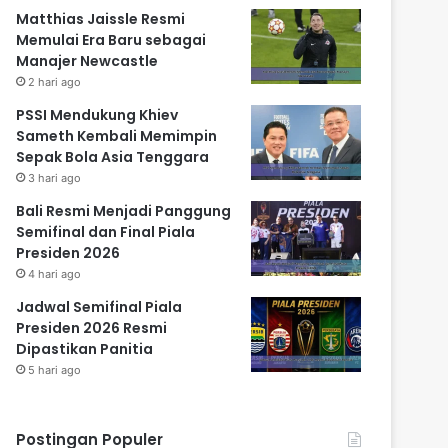
Matthias Jaissle Resmi
Memulai Era Baru sebagai
Manajer Newcastle
2 hari ago
PSSI Mendukung Khiev
Sameth Kembali Memimpin
Sepak Bola Asia Tenggara
3 hari ago
Bali Resmi Menjadi Panggung
Semifinal dan Final Piala
Presiden 2026
4 hari ago
Jadwal Semifinal Piala
Presiden 2026 Resmi
Dipastikan Panitia
5 hari ago
Postingan Populer