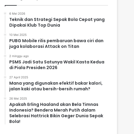
6 Mei 2026
Teknik dan Strategi Sepak Bola Cepat yang
Dipakai Klub Top Dunia
10 Mei 2025
PUBG Mobile rilis pembaruan bawa ciri dan
juga kolaborasi Attack on Titan
2 minggu ago
PSMS Jadi Satu Satunya Wakil Kasta Kedua
di Piala Presiden 2026
27 April 2025
Mana yang digunakan efektif bakar kalori,
jalan kaki atau bersih-bersih rumah?
26 Mei 2025
Apakah Erling Haaland akan Bela Timnas
Indonesia? Bendera Merah Putih dalam
Selebrasi Hattrick Bikin Geger Dunia Sepak
Bola!