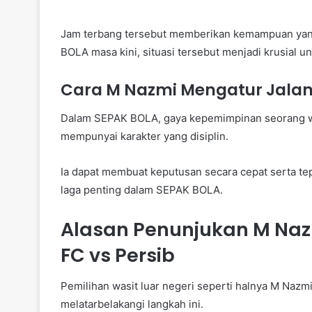
Jam terbang tersebut memberikan kemampuan yang 
BOLA masa kini, situasi tersebut menjadi krusial 
Cara M Nazmi Mengatur Jala
Dalam SEPAK BOLA, gaya kepemimpinan seorang wa
mempunyai karakter yang disiplin.
Ia dapat membuat keputusan secara cepat serta tepa
laga penting dalam SEPAK BOLA.
Alasan Penunjukan M Na
FC vs Persib
Pemilihan wasit luar negeri seperti halnya M Nazmi
melatarbelakangi langkah ini.