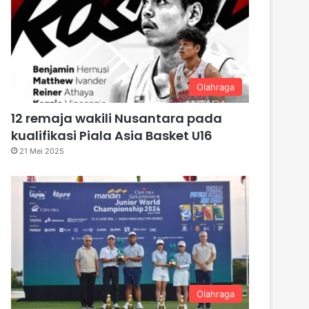
Olahraga
12 remaja wakili Nusantara pada
kualifikasi Piala Asia Basket U16
21 Mei 2025
Olahraga