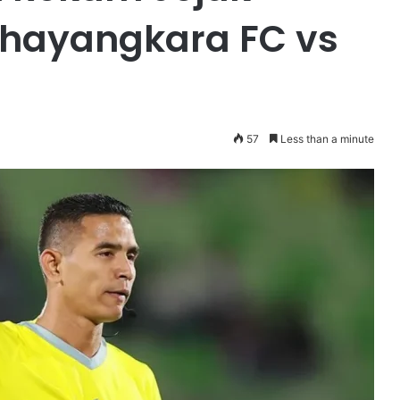
Bhayangkara FC vs
57
Less than a minute