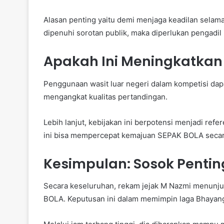
Alasan penting yaitu demi menjaga keadilan selam
dipenuhi sorotan publik, maka diperlukan pengadil
Apakah Ini Meningkatkan
Penggunaan wasit luar negeri dalam kompetisi dap
mengangkat kualitas pertandingan.
Lebih lanjut, kebijakan ini berpotensi menjadi refere
ini bisa mempercepat kemajuan SEPAK BOLA seca
Kesimpulan: Sosok Penting
Secara keseluruhan, rekam jejak M Nazmi menunju
BOLA. Keputusan ini dalam memimpin laga Bhayangk