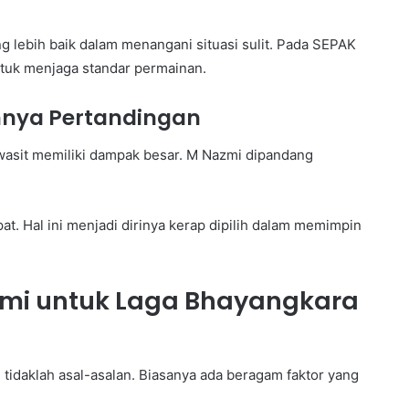
lebih baik dalam menangani situasi sulit. Pada SEPAK
untuk menjaga standar permainan.
nnya Pertandingan
sit memiliki dampak besar. M Nazmi dipandang
t. Hal ini menjadi dirinya kerap dipilih dalam memimpin
zmi untuk Laga Bhayangkara
 tidaklah asal-asalan. Biasanya ada beragam faktor yang