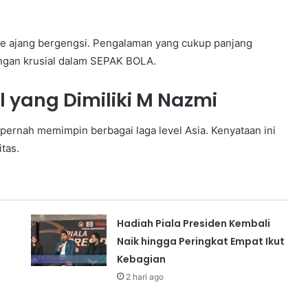
ke ajang bergengsi. Pengalaman yang cukup panjang
ngan krusial dalam SEPAK BOLA.
 yang Dimiliki M Nazmi
i pernah memimpin berbagai laga level Asia. Kenyataan ini
tas.
Hadiah Piala Presiden Kembali
Naik hingga Peringkat Empat Ikut
Kebagian
2 hari ago