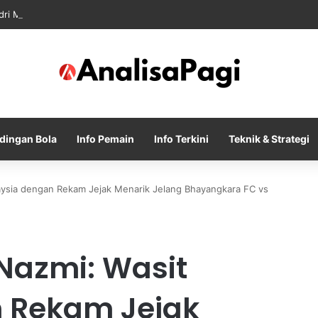
dri Memanas Saat Barcelona Mengusik Rencana Real Madrid
dingan Bola
Info Pemain
Info Terkini
Teknik & Strategi
aysia dengan Rekam Jejak Menarik Jelang Bhayangkara FC vs
 Nazmi: Wasit
 Rekam Jejak