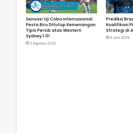
Prediksi Bra
Sensasi Uji Coba Internasional:
Kualifikasi 
Pesta Biru Ditutup Kemenangan
Strategi di 
Tipis Persib atas Western
Sydney 1‑0!
9 Juni 2025
3 Agustus 2025