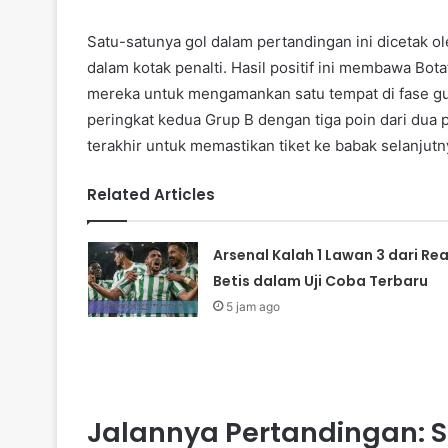
Satu-satunya gol dalam pertandingan ini dicetak ol
dalam kotak penalti. Hasil positif ini membawa B
mereka untuk mengamankan satu tempat di fase gug
peringkat kedua Grup B dengan tiga poin dari dua
terakhir untuk memastikan tiket ke babak selanjutn
Related Articles
Arsenal Kalah 1 Lawan 3 dari Rea
Betis dalam Uji Coba Terbaru
5 jam ago
Jalannya Pertandingan: 