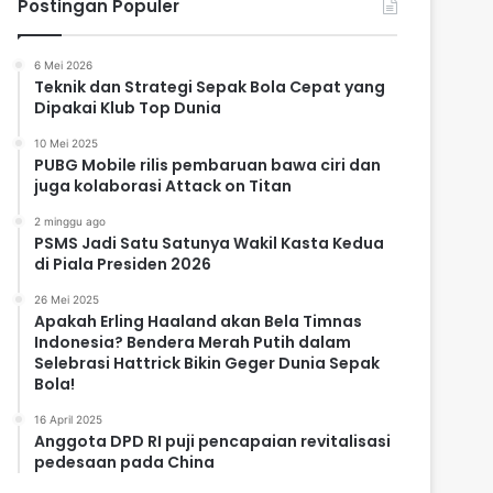
Postingan Populer
6 Mei 2026
Teknik dan Strategi Sepak Bola Cepat yang
Dipakai Klub Top Dunia
10 Mei 2025
PUBG Mobile rilis pembaruan bawa ciri dan
juga kolaborasi Attack on Titan
2 minggu ago
PSMS Jadi Satu Satunya Wakil Kasta Kedua
di Piala Presiden 2026
26 Mei 2025
Apakah Erling Haaland akan Bela Timnas
Indonesia? Bendera Merah Putih dalam
Selebrasi Hattrick Bikin Geger Dunia Sepak
Bola!
16 April 2025
Anggota DPD RI puji pencapaian revitalisasi
pedesaan pada China