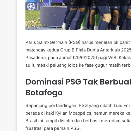
Paris Saint-Germain (PSG) harus menelan pil pahit s
matchday kedua Grup B Piala Dunia Antarklub 2025.
Pasadena, pada Jumat (20/6/2025) pagi WIB. Keka
sulit, meski peluang lolos ke fase gugur masih terb
Dominasi PSG Tak Berbuah
Botafogo
Sepanjang pertandingan, PSG yang dilatih Luis En
berada di kaki Kylian Mbappé cs, namun mereka ke
Brasil ini tampil disiplin dan berhasil meredam se
frustrasi para pemain PSG.