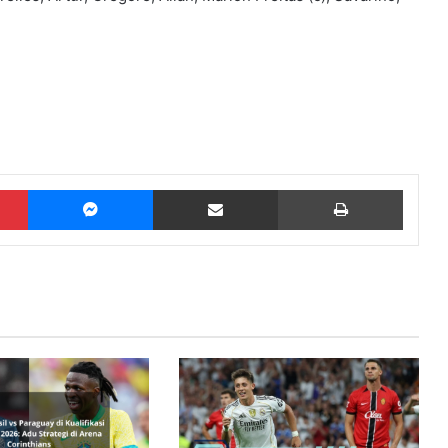
Pinterest
Messenger
Share via Email
Print