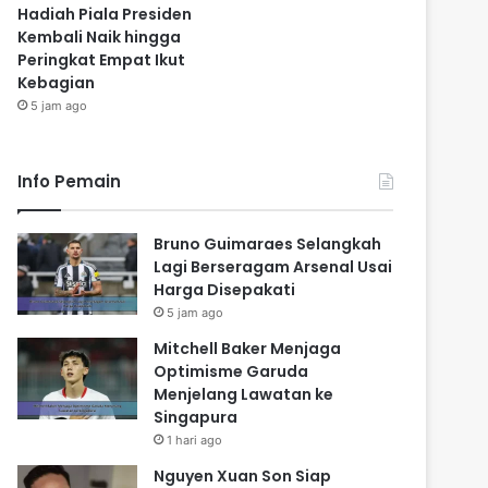
Hadiah Piala Presiden
Kembali Naik hingga
Peringkat Empat Ikut
Kebagian
5 jam ago
Info Pemain
Bruno Guimaraes Selangkah
Lagi Berseragam Arsenal Usai
Harga Disepakati
5 jam ago
Mitchell Baker Menjaga
Optimisme Garuda
Menjelang Lawatan ke
Singapura
1 hari ago
Nguyen Xuan Son Siap