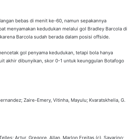
dangan bebas di menit ke-60, namun sepakannya
pat menyamakan kedudukan melalui gol Bradley Barcola di
karena Barcola sudah berada dalam posisi offside.
 mencetak gol penyama kedudukan, tetapi bola hanya
uit akhir dibunyikan, skor 0-1 untuk keunggulan Botafogo
rnandez; Zaire-Emery, Vitinha, Mayulu; Kvaratskhelia, G.
elles; Artur, Gregore, Allan, Marlon Freitas (c), Savarino;