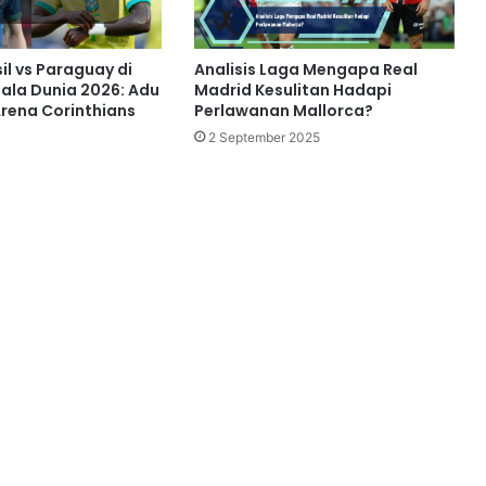
sil vs Paraguay di
Analisis Laga Mengapa Real
Piala Dunia 2026: Adu
Madrid Kesulitan Hadapi
Arena Corinthians
Perlawanan Mallorca?
2 September 2025