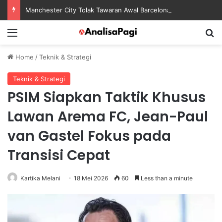
Manchester City Tolak Tawaran Awal Barcelona untuk Rodri
Menu
S
Home
/
Teknik & Strategi
Teknik & Strategi
PSIM Siapkan Taktik Khusus
Lawan Arema FC, Jean-Paul
van Gastel Fokus pada
Transisi Cepat
Kartika Melani
18 Mei 2026
60
Less than a minute