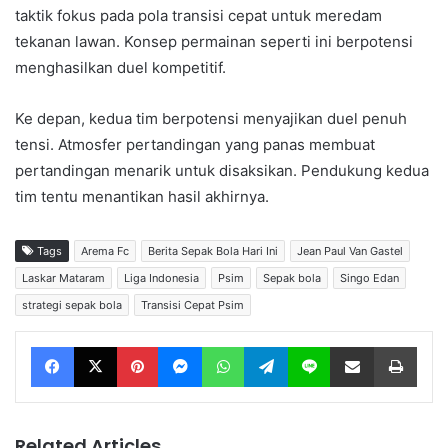
taktik fokus pada pola transisi cepat untuk meredam
tekanan lawan. Konsep permainan seperti ini berpotensi
menghasilkan duel kompetitif.
Ke depan, kedua tim berpotensi menyajikan duel penuh
tensi. Atmosfer pertandingan yang panas membuat
pertandingan menarik untuk disaksikan. Pendukung kedua
tim tentu menantikan hasil akhirnya.
Tags
Arema Fc
Berita Sepak Bola Hari Ini
Jean Paul Van Gastel
Laskar Mataram
Liga Indonesia
Psim
Sepak bola
Singo Edan
strategi sepak bola
Transisi Cepat Psim
Facebook
X
Pinterest
Messenger
WhatsApp
Telegram
Line
Share via Email
Print
Related Articles