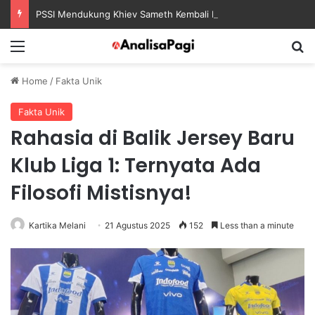
PSSI Mendukung Khiev Sameth Kembali Memimpin Sepak Bola Asia Tenggara
Menu
S
Home
/
Fakta Unik
Fakta Unik
Rahasia di Balik Jersey Baru
Klub Liga 1: Ternyata Ada
Filosofi Mistisnya!
Kartika Melani
21 Agustus 2025
152
Less than a minute