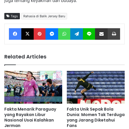
juga tentang keyakinan dan budaya.
Tags
Rahasia di Balik Jersey Baru
Facebook
X
Pinterest
Messenger
WhatsApp
Telegram
Line
Share via Email
Print
Related Articles
Fakta Menarik Paraguay
Fakta Unik Sepak Bola
yang Rayakan Libur
Dunia: Momen Tak Terduga
Nasional Usai Kalahkan
yang Jarang Diketahui
Jerman
Fans