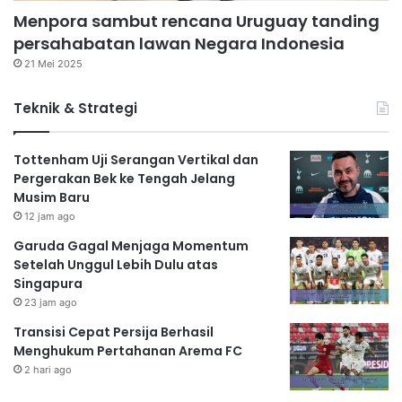
Menpora sambut rencana Uruguay tanding
persahabatan lawan Negara Indonesia
21 Mei 2025
Teknik & Strategi
Tottenham Uji Serangan Vertikal dan
Pergerakan Bek ke Tengah Jelang
Musim Baru
12 jam ago
Garuda Gagal Menjaga Momentum
Setelah Unggul Lebih Dulu atas
Singapura
23 jam ago
Transisi Cepat Persija Berhasil
Menghukum Pertahanan Arema FC
2 hari ago