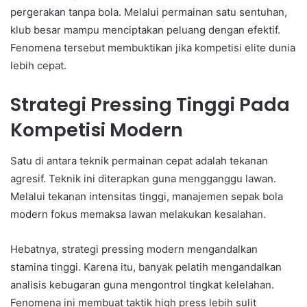
pergerakan tanpa bola. Melalui permainan satu sentuhan,
klub besar mampu menciptakan peluang dengan efektif.
Fenomena tersebut membuktikan jika kompetisi elite dunia
lebih cepat.
Strategi Pressing Tinggi Pada
Kompetisi Modern
Satu di antara teknik permainan cepat adalah tekanan
agresif. Teknik ini diterapkan guna mengganggu lawan.
Melalui tekanan intensitas tinggi, manajemen sepak bola
modern fokus memaksa lawan melakukan kesalahan.
Hebatnya, strategi pressing modern mengandalkan
stamina tinggi. Karena itu, banyak pelatih mengandalkan
analisis kebugaran guna mengontrol tingkat kelelahan.
Fenomena ini membuat taktik high press lebih sulit