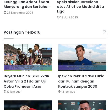
Spektakuler Barcelona
Keunggulan Adaptif Saat
atas Atletico Madrid di La
Menyerang dan Bertahan
Liga
28 November 2025
12 Juni 2025
Postingan Terbaru
Bayern Munich Taklukkan
Ipswich Rekrut Sasa Lukic
Aston Villa 2 1 dalam Uji
dari Fulham dengan
Coba Pramusim Asia
Kontrak sampai 2030
12 jam ago
12 jam ago