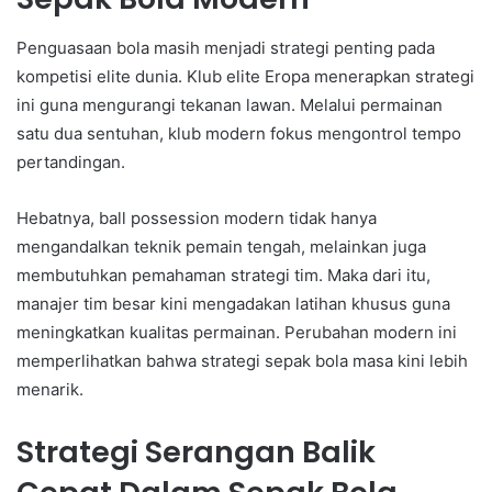
Penguasaan bola masih menjadi strategi penting pada
kompetisi elite dunia. Klub elite Eropa menerapkan strategi
ini guna mengurangi tekanan lawan. Melalui permainan
satu dua sentuhan, klub modern fokus mengontrol tempo
pertandingan.
Hebatnya, ball possession modern tidak hanya
mengandalkan teknik pemain tengah, melainkan juga
membutuhkan pemahaman strategi tim. Maka dari itu,
manajer tim besar kini mengadakan latihan khusus guna
meningkatkan kualitas permainan. Perubahan modern ini
memperlihatkan bahwa strategi sepak bola masa kini lebih
menarik.
Strategi Serangan Balik