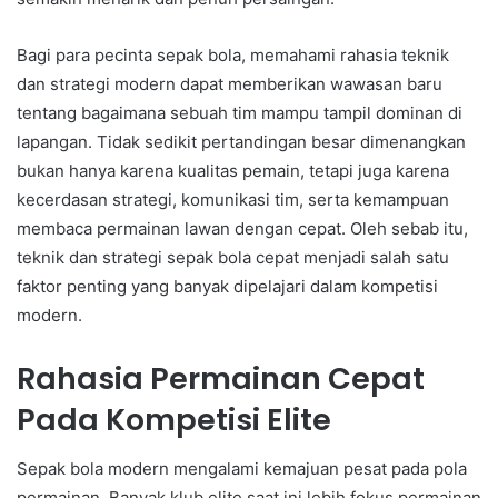
Bagi para pecinta sepak bola, memahami rahasia teknik
dan strategi modern dapat memberikan wawasan baru
tentang bagaimana sebuah tim mampu tampil dominan di
lapangan. Tidak sedikit pertandingan besar dimenangkan
bukan hanya karena kualitas pemain, tetapi juga karena
kecerdasan strategi, komunikasi tim, serta kemampuan
membaca permainan lawan dengan cepat. Oleh sebab itu,
teknik dan strategi sepak bola cepat menjadi salah satu
faktor penting yang banyak dipelajari dalam kompetisi
modern.
Rahasia Permainan Cepat
Pada Kompetisi Elite
Sepak bola modern mengalami kemajuan pesat pada pola
permainan. Banyak klub elite saat ini lebih fokus permainan