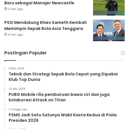
Baru sebagai Manajer Newcastle
3 hari ago
PSSI Mendukung Khiev Sameth Kembali
Memimpin Sepak Bola Asia Tenggara
4 hari ago
Postingan Populer
6 Mei 2026
Teknik dan Strategi Sepak Bola Cepat yang Dipakai
Klub Top Dunia
10 Mei 2025
PUBG Mobile rilis pembaruan bawa ciri dan juga
kolaborasi Attack on Titan
2 minggu ago
PSMS Jadi Satu Satunya Wakil Kasta Kedua di Piala
Presiden 2026