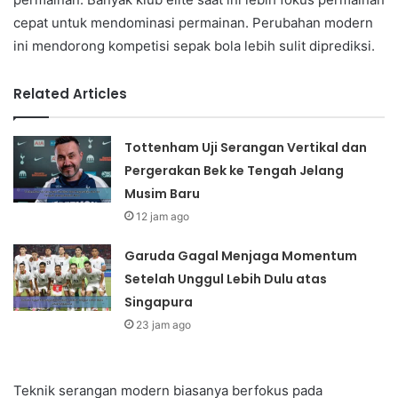
cepat untuk mendominasi permainan. Perubahan modern
ini mendorong kompetisi sepak bola lebih sulit diprediksi.
Related Articles
Tottenham Uji Serangan Vertikal dan
Pergerakan Bek ke Tengah Jelang
Musim Baru
12 jam ago
Garuda Gagal Menjaga Momentum
Setelah Unggul Lebih Dulu atas
Singapura
23 jam ago
Teknik serangan modern biasanya berfokus pada