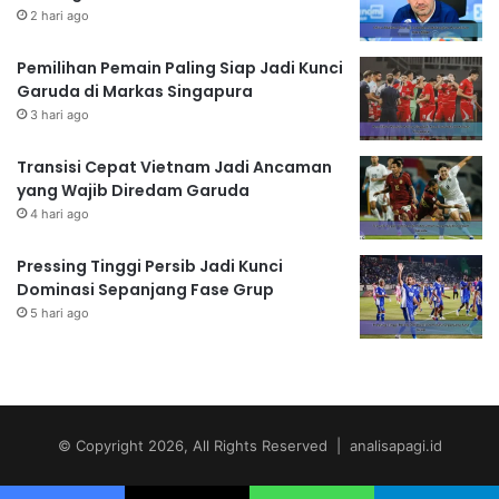
2 hari ago
Pemilihan Pemain Paling Siap Jadi Kunci
Garuda di Markas Singapura
3 hari ago
Transisi Cepat Vietnam Jadi Ancaman
yang Wajib Diredam Garuda
4 hari ago
Pressing Tinggi Persib Jadi Kunci
Dominasi Sepanjang Fase Grup
5 hari ago
© Copyright 2026, All Rights Reserved | analisapagi.id