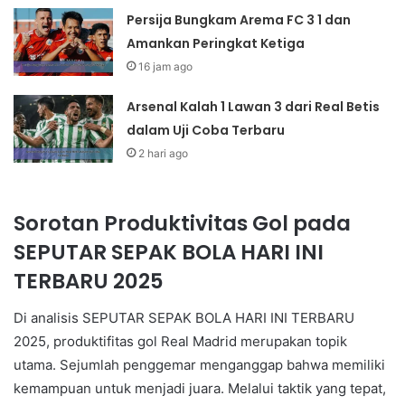
Persija Bungkam Arema FC 3 1 dan
Amankan Peringkat Ketiga
16 jam ago
Arsenal Kalah 1 Lawan 3 dari Real Betis
dalam Uji Coba Terbaru
2 hari ago
Sorotan Produktivitas Gol pada
SEPUTAR SEPAK BOLA HARI INI
TERBARU 2025
Di analisis SEPUTAR SEPAK BOLA HARI INI TERBARU
2025, produktifitas gol Real Madrid merupakan topik
utama. Sejumlah penggemar menganggap bahwa memiliki
kemampuan untuk menjadi juara. Melalui taktik yang tepat,