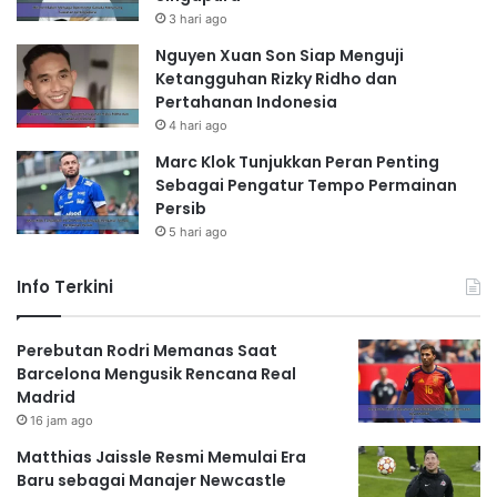
3 hari ago
Nguyen Xuan Son Siap Menguji
Ketangguhan Rizky Ridho dan
Pertahanan Indonesia
4 hari ago
Marc Klok Tunjukkan Peran Penting
Sebagai Pengatur Tempo Permainan
Persib
5 hari ago
Info Terkini
Perebutan Rodri Memanas Saat
Barcelona Mengusik Rencana Real
Madrid
16 jam ago
Matthias Jaissle Resmi Memulai Era
Baru sebagai Manajer Newcastle