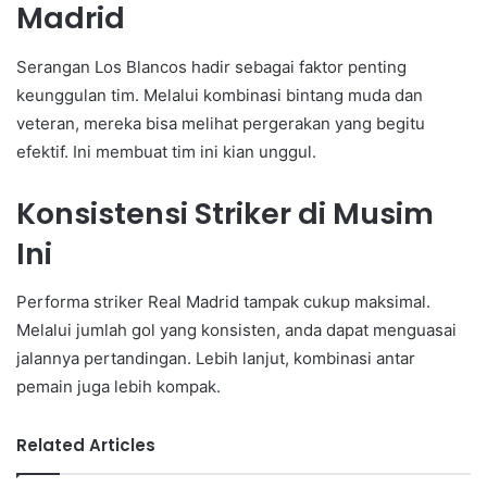
Madrid
Serangan Los Blancos hadir sebagai faktor penting
keunggulan tim. Melalui kombinasi bintang muda dan
veteran, mereka bisa melihat pergerakan yang begitu
efektif. Ini membuat tim ini kian unggul.
Konsistensi Striker di Musim
Ini
Performa striker Real Madrid tampak cukup maksimal.
Melalui jumlah gol yang konsisten, anda dapat menguasai
jalannya pertandingan. Lebih lanjut, kombinasi antar
pemain juga lebih kompak.
Related Articles