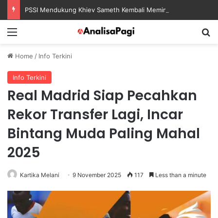
PSSI Mendukung Khiev Sameth Kembali Memimpin Sepak Bola Asia Tenggara
Menu
S
Home
/
Info Terkini
Info Terkini
Real Madrid Siap Pecahkan
Rekor Transfer Lagi, Incar
Bintang Muda Paling Mahal
2025
Kartika Melani
9 November 2025
117
Less than a minute