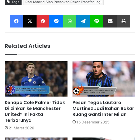
Tags
Real Madrid Siap Pecahkan Rekor Transfer Lagi
Facebook
X
Pinterest
Messenger
WhatsApp
Telegram
Line
Share via Email
Print
Related Articles
Kenapa Cole Palmer Tidak
Pesan Tegas Lautaro
Diizinkan ke Manchester
Martinez Jadi Bahan Bakar
United? Ini Fakta
Ruang Ganti Inter Milan
Terbarunya
15 Desember 2025
21 Maret 2026