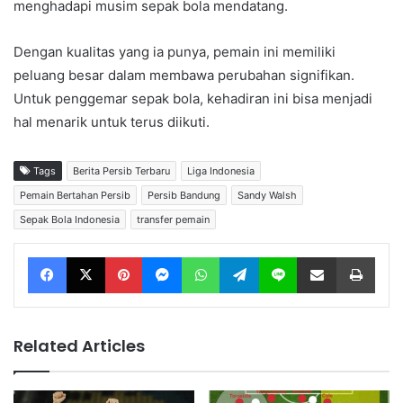
menghadapi musim sepak bola mendatang.
Dengan kualitas yang ia punya, pemain ini memiliki
peluang besar dalam membawa perubahan signifikan.
Untuk penggemar sepak bola, kehadiran ini bisa menjadi
hal menarik untuk terus diikuti.
Tags
Berita Persib Terbaru
Liga Indonesia
Pemain Bertahan Persib
Persib Bandung
Sandy Walsh
Sepak Bola Indonesia
transfer pemain
Facebook
X
Pinterest
Messenger
WhatsApp
Telegram
Line
Share via Email
Print
Related Articles