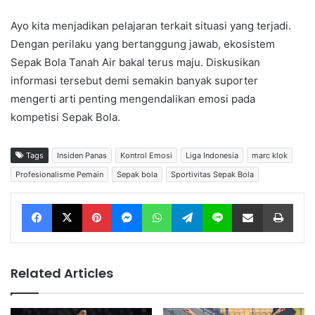
Ayo kita menjadikan pelajaran terkait situasi yang terjadi.
Dengan perilaku yang bertanggung jawab, ekosistem
Sepak Bola Tanah Air bakal terus maju. Diskusikan
informasi tersebut demi semakin banyak suporter
mengerti arti penting mengendalikan emosi pada
kompetisi Sepak Bola.
Tags
Insiden Panas
Kontrol Emosi
Liga Indonesia
marc klok
Profesionalisme Pemain
Sepak bola
Sportivitas Sepak Bola
Facebook
X
Pinterest
Messenger
WhatsApp
Telegram
Line
Share via Email
Print
Related Articles