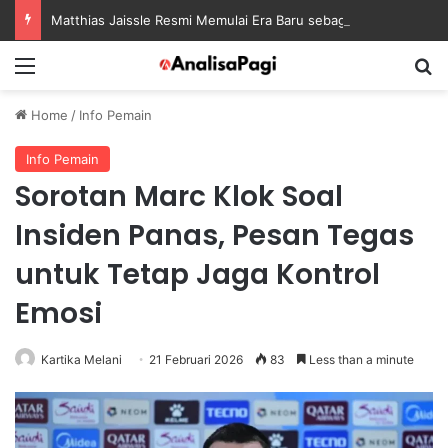
Matthias Jaissle Resmi Memulai Era Baru sebagai Manajer Newcastle
Menu
S
Home
/
Info Pemain
Info Pemain
Sorotan Marc Klok Soal
Insiden Panas, Pesan Tegas
untuk Tetap Jaga Kontrol
Emosi
Kartika Melani
21 Februari 2026
83
Less than a minute