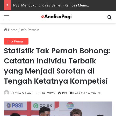
PSSI Mendukung Khiev Sameth Kembali Memimpin Sepak Bola Asia Tenggara
Menu
S
Home
/
Info Pemain
Info Pemain
Statistik Tak Pernah Bohong:
Catatan Individu Terbaik
yang Menjadi Sorotan di
Tengah Ketatnya Kompetisi
Kartika Melani
8 Juli 2025
193
Less than a minute