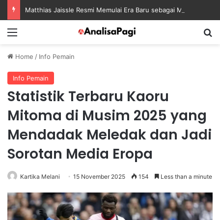
Matthias Jaissle Resmi Memulai Era Baru sebagai Manajer Newcastle
Menu
S
Home
/
Info Pemain
Info Pemain
Statistik Terbaru Kaoru
Mitoma di Musim 2025 yang
Mendadak Meledak dan Jadi
Sorotan Media Eropa
Kartika Melani
15 November 2025
154
Less than a minute