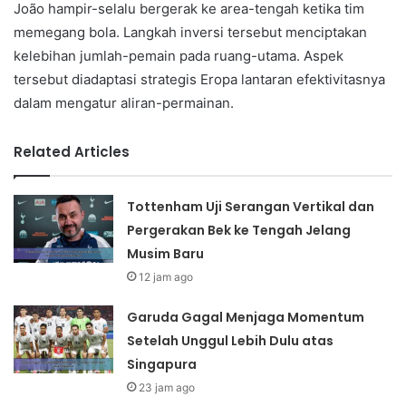
João hampir-selalu bergerak ke area-tengah ketika tim
memegang bola. Langkah inversi tersebut menciptakan
kelebihan jumlah-pemain pada ruang-utama. Aspek
tersebut diadaptasi strategis Eropa lantaran efektivitasnya
dalam mengatur aliran-permainan.
Related Articles
Tottenham Uji Serangan Vertikal dan
Pergerakan Bek ke Tengah Jelang
Musim Baru
12 jam ago
Garuda Gagal Menjaga Momentum
Setelah Unggul Lebih Dulu atas
Singapura
23 jam ago