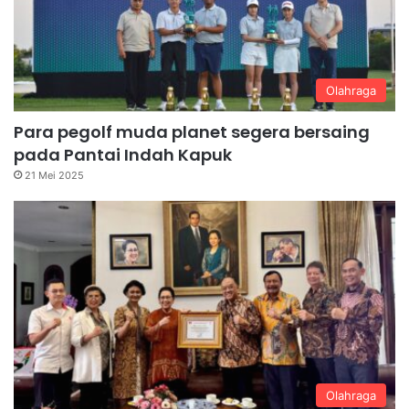
Olahraga
Para pegolf muda planet segera bersaing
pada Pantai Indah Kapuk
21 Mei 2025
Olahraga