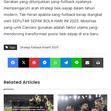
Gerakan yang-ditunjukkan sang-fullback nyatanya
mempengaruhi arah strategi bek-sayap dalam tahun
modern. Tak-heran apabila sang-fullback kerap diangkat
oleh SEPUTAR SEPAK BOLA HARI INI 2025. Mobilitas
yang-unik Cancelo gunakan adalah faktor utama yang-
mendorong transformasi posisi bek-sayap di era-baru.
Tags
Strategi Fullback Kreatif 2025
Facebook
X
Pinterest
Messenger
WhatsApp
Telegram
Line
Share via Email
Print
Related Articles