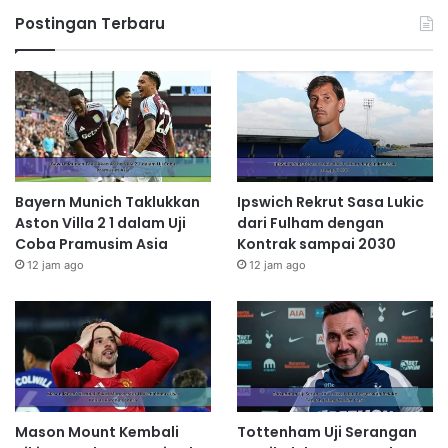
Postingan Terbaru
Bayern Munich Taklukkan
Ipswich Rekrut Sasa Lukic
Aston Villa 2 1 dalam Uji
dari Fulham dengan
Coba Pramusim Asia
Kontrak sampai 2030
12 jam ago
12 jam ago
Mason Mount Kembali
Tottenham Uji Serangan