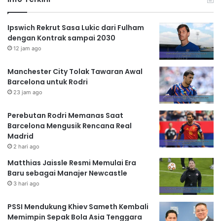
Ipswich Rekrut Sasa Lukic dari Fulham
dengan Kontrak sampai 2030
12 jam ago
Manchester City Tolak Tawaran Awal
Barcelona untuk Rodri
23 jam ago
Perebutan Rodri Memanas Saat
Barcelona Mengusik Rencana Real
Madrid
2 hari ago
Matthias Jaissle Resmi Memulai Era
Baru sebagai Manajer Newcastle
3 hari ago
PSSI Mendukung Khiev Sameth Kembali
Memimpin Sepak Bola Asia Tenggara