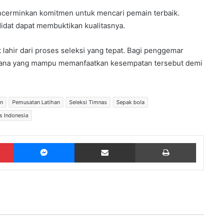
erminkan komitmen untuk mencari pemain terbaik.
didat dapat membuktikan kualitasnya.
t lahir dari proses seleksi yang tepat. Bagi penggemar
n mana yang mampu memanfaatkan kesempatan tersebut demi
n
Pemusatan Latihan
Seleksi Timnas
Sepak bola
s Indonesia
Pinterest
Messenger
Share via Email
Print