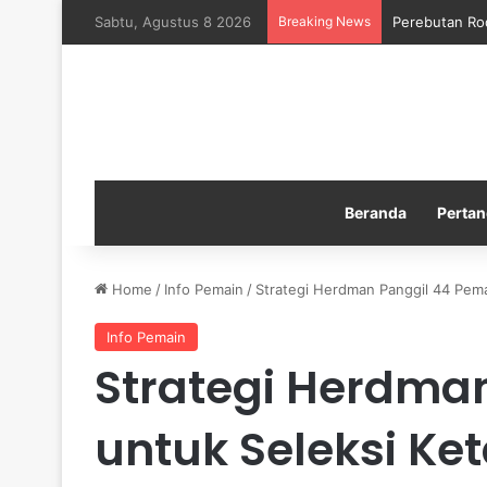
Sabtu, Agustus 8 2026
Breaking News
Perebutan Ro
Beranda
Pertan
Home
/
Info Pemain
/
Strategi Herdman Panggil 44 Pema
Info Pemain
Strategi Herdma
untuk Seleksi Ke