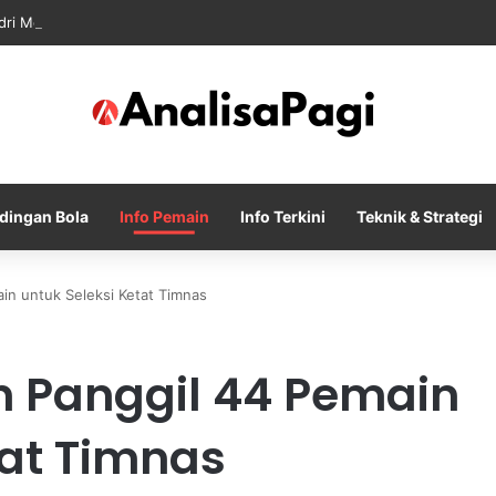
dri Memanas Saat Barcelona Mengusik Rencana Real Madrid
dingan Bola
Info Pemain
Info Terkini
Teknik & Strategi
in untuk Seleksi Ketat Timnas
n Panggil 44 Pemain
tat Timnas