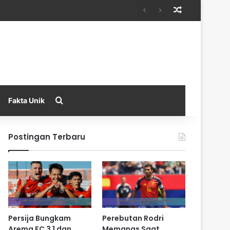
Random Arti
Search for
Fakta Unik
Postingan Terbaru
Persija Bungkam
Perebutan Rodri
Arema FC 3 1 dan
Memanas Saat