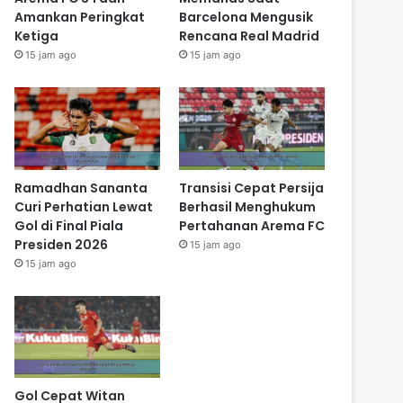
Amankan Peringkat
Barcelona Mengusik
Ketiga
Rencana Real Madrid
15 jam ago
15 jam ago
Ramadhan Sananta
Transisi Cepat Persija
Curi Perhatian Lewat
Berhasil Menghukum
Gol di Final Piala
Pertahanan Arema FC
Presiden 2026
15 jam ago
15 jam ago
Gol Cepat Witan