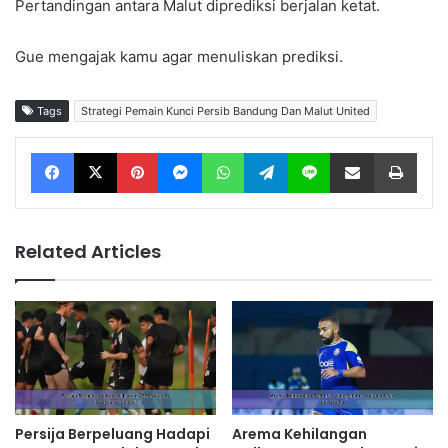
Pertandingan antara Malut diprediksi berjalan ketat.
Gue mengajak kamu agar menuliskan prediksi.
Tags
Strategi Pemain Kunci Persib Bandung Dan Malut United
Facebook
X
Pinterest
Messenger
WhatsApp
Telegram
Line
Share via Email
Print
Related Articles
Persija Berpeluang Hadapi
Arema Kehilangan