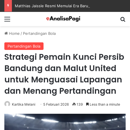
Matthias Jaissle Resmi Memulai Era Baru sebagai Manajer Newcastle
Menu
S
Home
/
Pertandingan Bola
Pertandingan Bola
Strategi Pemain Kunci Persib
Bandung dan Malut United
untuk Menguasai Lapangan
dan Menang Pertandingan
Kartika Melani
5 Februari 2026
139
Less than a minute