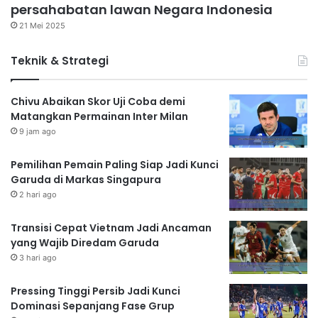
persahabatan lawan Negara Indonesia
21 Mei 2025
Teknik & Strategi
Chivu Abaikan Skor Uji Coba demi
Matangkan Permainan Inter Milan
9 jam ago
Pemilihan Pemain Paling Siap Jadi Kunci
Garuda di Markas Singapura
2 hari ago
Transisi Cepat Vietnam Jadi Ancaman
yang Wajib Diredam Garuda
3 hari ago
Pressing Tinggi Persib Jadi Kunci
Dominasi Sepanjang Fase Grup