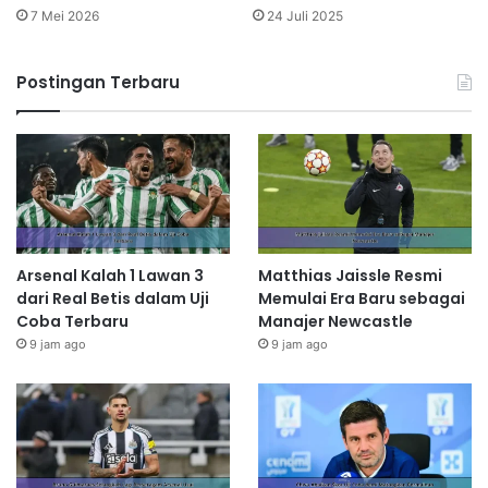
7 Mei 2026
24 Juli 2025
Postingan Terbaru
Arsenal Kalah 1 Lawan 3
Matthias Jaissle Resmi
dari Real Betis dalam Uji
Memulai Era Baru sebagai
Coba Terbaru
Manajer Newcastle
9 jam ago
9 jam ago