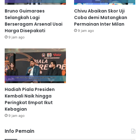
Bruno Guimaraes
Chivu Abaikan Skor Uji
Selangkah Lagi
Coba demi Matangkan
Berseragam Arsenal Usai
Permainan Inter Milan
Harga Disepakati
9 jam ago
9 jam ago
Hadiah Piala Presiden
Kembali Naik hingga
Peringkat Empat Ikut
Kebagian
9 jam ago
Info Pemain