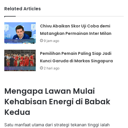
Related Articles
Chivu Abaikan Skor Uji Coba demi
Matangkan Permainan Inter Milan
9 jam ago
Pemilihan Pemain Paling Siap Jadi
Kunci Garuda di Markas Singapura
2 hari ago
Mengapa Lawan Mulai
Kehabisan Energi di Babak
Kedua
Satu manfaat utama dari strategi tekanan tinggi ialah