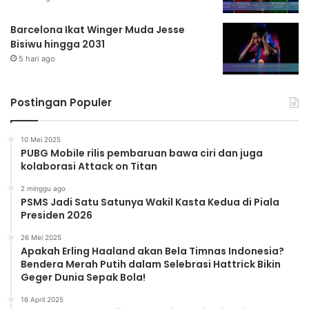
Barcelona Ikat Winger Muda Jesse
Bisiwu hingga 2031
5 hari ago
Postingan Populer
10 Mei 2025
PUBG Mobile rilis pembaruan bawa ciri dan juga
kolaborasi Attack on Titan
2 minggu ago
PSMS Jadi Satu Satunya Wakil Kasta Kedua di Piala
Presiden 2026
26 Mei 2025
Apakah Erling Haaland akan Bela Timnas Indonesia?
Bendera Merah Putih dalam Selebrasi Hattrick Bikin
Geger Dunia Sepak Bola!
16 April 2025