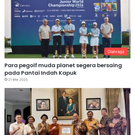
Olahraga
Para pegolf muda planet segera bersaing
pada Pantai Indah Kapuk
21 Mei 2025