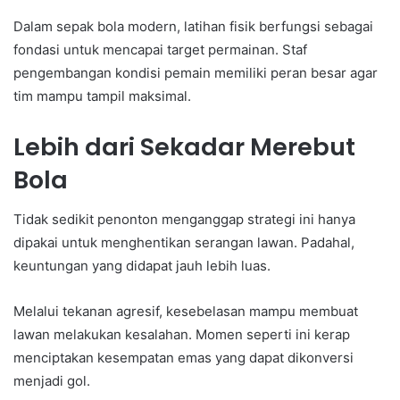
Dalam sepak bola modern, latihan fisik berfungsi sebagai
fondasi untuk mencapai target permainan. Staf
pengembangan kondisi pemain memiliki peran besar agar
tim mampu tampil maksimal.
Lebih dari Sekadar Merebut
Bola
Tidak sedikit penonton menganggap strategi ini hanya
dipakai untuk menghentikan serangan lawan. Padahal,
keuntungan yang didapat jauh lebih luas.
Melalui tekanan agresif, kesebelasan mampu membuat
lawan melakukan kesalahan. Momen seperti ini kerap
menciptakan kesempatan emas yang dapat dikonversi
menjadi gol.