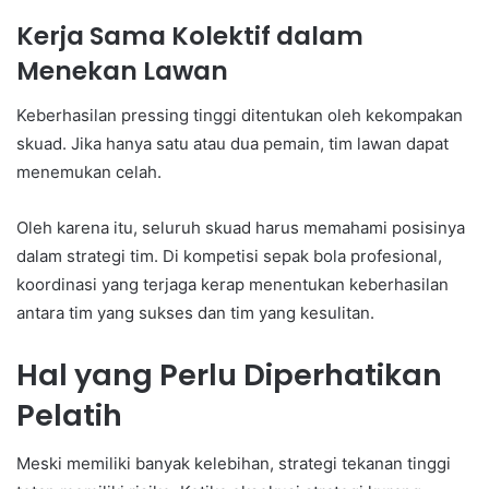
Kerja Sama Kolektif dalam
Menekan Lawan
Keberhasilan pressing tinggi ditentukan oleh kekompakan
skuad. Jika hanya satu atau dua pemain, tim lawan dapat
menemukan celah.
Oleh karena itu, seluruh skuad harus memahami posisinya
dalam strategi tim. Di kompetisi sepak bola profesional,
koordinasi yang terjaga kerap menentukan keberhasilan
antara tim yang sukses dan tim yang kesulitan.
Hal yang Perlu Diperhatikan
Pelatih
Meski memiliki banyak kelebihan, strategi tekanan tinggi