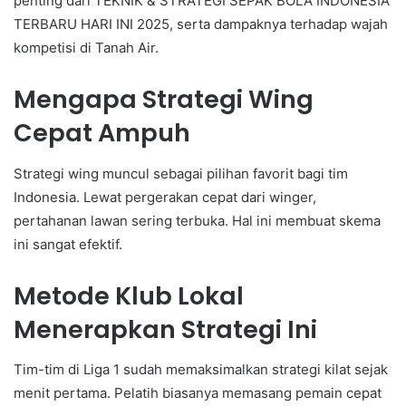
penting dari TEKNIK & STRATEGI SEPAK BOLA INDONESIA
TERBARU HARI INI 2025, serta dampaknya terhadap wajah
kompetisi di Tanah Air.
Mengapa Strategi Wing
Cepat Ampuh
Strategi wing muncul sebagai pilihan favorit bagi tim
Indonesia. Lewat pergerakan cepat dari winger,
pertahanan lawan sering terbuka. Hal ini membuat skema
ini sangat efektif.
Metode Klub Lokal
Menerapkan Strategi Ini
Tim-tim di Liga 1 sudah memaksimalkan strategi kilat sejak
menit pertama. Pelatih biasanya memasang pemain cepat