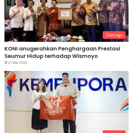
Olahraga
KONI anugerahkan Penghargaan Prestasi
Seumur Hidup terhadap Wismoyo
21 Mei 2025