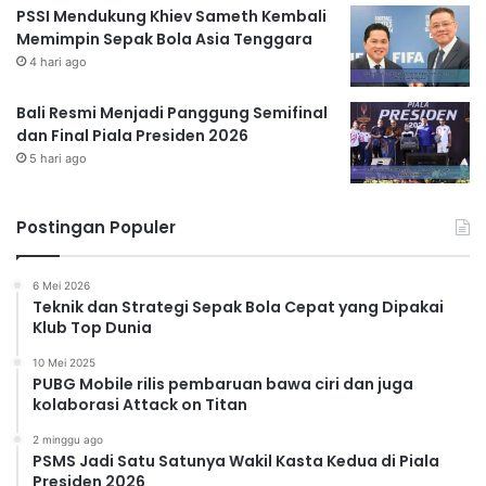
PSSI Mendukung Khiev Sameth Kembali
Memimpin Sepak Bola Asia Tenggara
4 hari ago
Bali Resmi Menjadi Panggung Semifinal
dan Final Piala Presiden 2026
5 hari ago
Postingan Populer
6 Mei 2026
Teknik dan Strategi Sepak Bola Cepat yang Dipakai
Klub Top Dunia
10 Mei 2025
PUBG Mobile rilis pembaruan bawa ciri dan juga
kolaborasi Attack on Titan
2 minggu ago
PSMS Jadi Satu Satunya Wakil Kasta Kedua di Piala
Presiden 2026