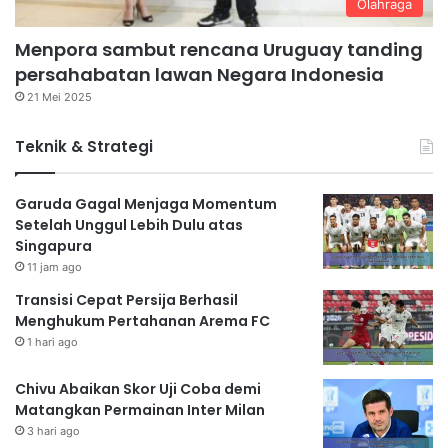
Olahraga
Menpora sambut rencana Uruguay tanding
persahabatan lawan Negara Indonesia
21 Mei 2025
Teknik & Strategi
Garuda Gagal Menjaga Momentum
Setelah Unggul Lebih Dulu atas
Singapura
11 jam ago
Transisi Cepat Persija Berhasil
Menghukum Pertahanan Arema FC
1 hari ago
Chivu Abaikan Skor Uji Coba demi
Matangkan Permainan Inter Milan
3 hari ago