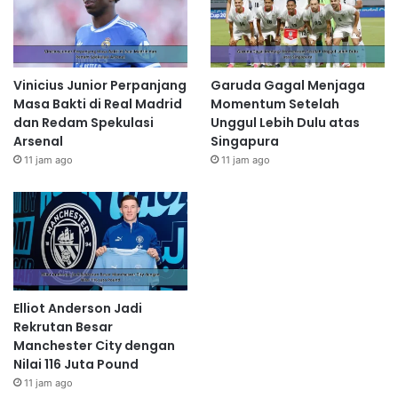
Vinicius Junior Perpanjang
Garuda Gagal Menjaga
Masa Bakti di Real Madrid
Momentum Setelah
dan Redam Spekulasi
Unggul Lebih Dulu atas
Arsenal
Singapura
11 jam ago
11 jam ago
Elliot Anderson Jadi
Rekrutan Besar
Manchester City dengan
Nilai 116 Juta Pound
11 jam ago