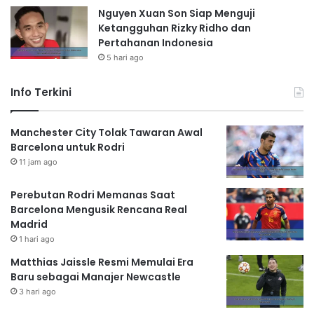
Nguyen Xuan Son Siap Menguji
Ketangguhan Rizky Ridho dan
Pertahanan Indonesia
5 hari ago
Info Terkini
Manchester City Tolak Tawaran Awal
Barcelona untuk Rodri
11 jam ago
Perebutan Rodri Memanas Saat
Barcelona Mengusik Rencana Real
Madrid
1 hari ago
Matthias Jaissle Resmi Memulai Era
Baru sebagai Manajer Newcastle
3 hari ago