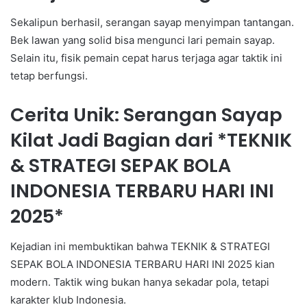
Sekalipun berhasil, serangan sayap menyimpan tantangan.
Bek lawan yang solid bisa mengunci lari pemain sayap.
Selain itu, fisik pemain cepat harus terjaga agar taktik ini
tetap berfungsi.
Cerita Unik: Serangan Sayap
Kilat Jadi Bagian dari *TEKNIK
& STRATEGI SEPAK BOLA
INDONESIA TERBARU HARI INI
2025*
Kejadian ini membuktikan bahwa TEKNIK & STRATEGI
SEPAK BOLA INDONESIA TERBARU HARI INI 2025 kian
modern. Taktik wing bukan hanya sekadar pola, tetapi
karakter klub Indonesia.