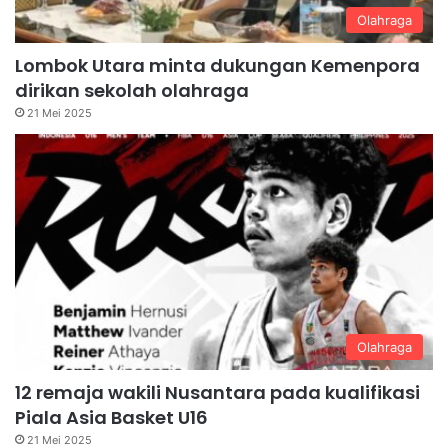
Olahraga
Lombok Utara minta dukungan Kemenpora
dirikan sekolah olahraga
21 Mei 2025
Olahraga
12 remaja wakili Nusantara pada kualifikasi
Piala Asia Basket U16
21 Mei 2025