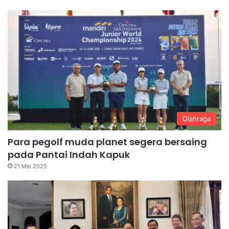
Olahraga
Para pegolf muda planet segera bersaing
pada Pantai Indah Kapuk
21 Mei 2025