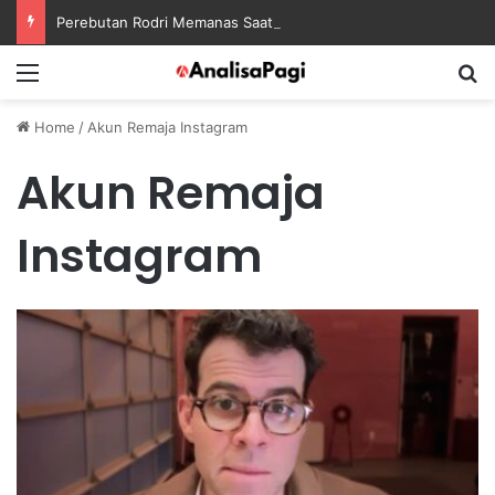
Perebutan Rodri Memanas Saat Barcelona Mengusik Rencana Real Madrid
Menu
S
Home
/
Akun Remaja Instagram
Akun Remaja
Instagram