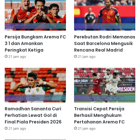
Persija Bungkam Arema FC
Perebutan Rodri Memanas
3 1 dan Amankan
Saat Barcelona Mengusik
Peringkat Ketiga
Rencana Real Madrid
21 jam ago
21 jam ago
Ramadhan Sananta Curi
Transisi Cepat Persija
Perhatian Lewat Gol di
Berhasil Menghukum
Final Piala Presiden 2026
Pertahanan Arema FC
21 jam ago
21 jam ago