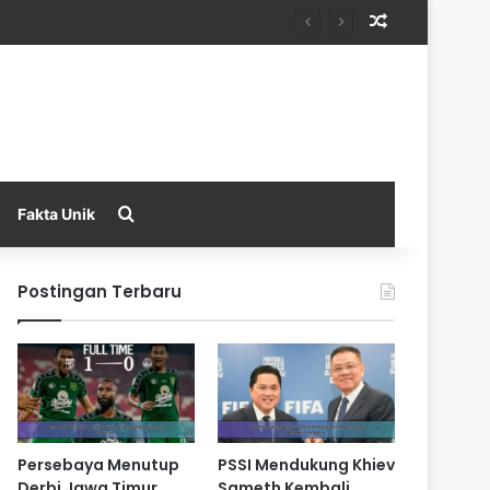
Random Arti
Search for
Fakta Unik
Postingan Terbaru
Persebaya Menutup
PSSI Mendukung Khiev
Derbi Jawa Timur
Sameth Kembali