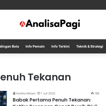
ng Khiev Sameth Kembali Memimpin Sepak Bola Asia Tenggara
dingan Bola
Info Pemain
Info Terkini
Teknik & Strategi
Penuh Tekanan
Kartika Melani
7 Juli 2025
188
Babak Pertama Penuh Tekanan: