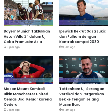
Bayern Munich Taklukkan
Ipswich Rekrut Sasa Lukic
Aston Villa 2 1 dalam Uji
dari Fulham dengan
Coba Pramusim Asia
Kontrak sampai 2030
9 jam ago
9 jam ago
Mason Mount Kembali
Tottenham Uji Serangan
Bikin Manchester United
Vertikal dan Pergerakan
Cemas Usai Keluar karena
Bek ke Tengah Jelang
Cedera
Musim Baru
9 jam ago
9 jam ago