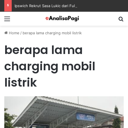
Ipswich Rekrut Sasa Lukic dari Fulham dengan Kontrak sampai 2030
Menu
S
Home
/
berapa lama charging mobil listrik
berapa lama
charging mobil
listrik