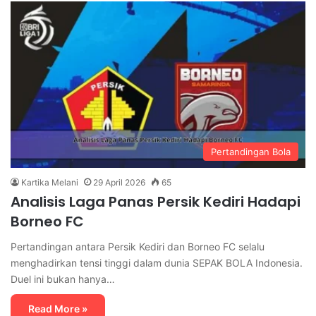
Pertandingan Bola
Kartika Melani
29 April 2026
65
Analisis Laga Panas Persik Kediri Hadapi
Borneo FC
Pertandingan antara Persik Kediri dan Borneo FC selalu
menghadirkan tensi tinggi dalam dunia SEPAK BOLA Indonesia.
Duel ini bukan hanya…
Read More »