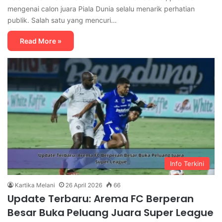
mengenai calon juara Piala Dunia selalu menarik perhatian
publik. Salah satu yang mencuri…
Read More »
Info Terkini
Kartika Melani
26 April 2026
66
Update Terbaru: Arema FC Berperan
Besar Buka Peluang Juara Super League