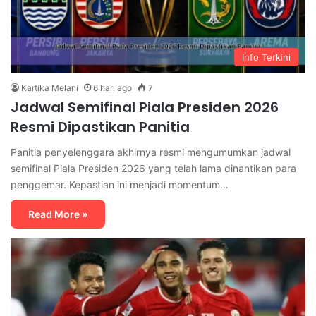
Info Terkini
Kartika Melani
6 hari ago
7
Jadwal Semifinal Piala Presiden 2026
Resmi Dipastikan Panitia
Panitia penyelenggara akhirnya resmi mengumumkan jadwal
semifinal Piala Presiden 2026 yang telah lama dinantikan para
penggemar. Kepastian ini menjadi momentum…
Read More »