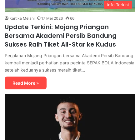
Info Terkini
Kartika Melani
17 Mei 2026
66
Update Terkini: Mojang Priangan
Bersama Akademi Persib Bandung
Sukses Raih Tiket All-Star ke Kudus
Perjalanan Mojang Priangan bersama Akademi Persib Bandung
kembali menjadi perhatian para pecinta SEPAK BOLA Indonesia
setelah keduanya sukses meraih tiket…
Read More »