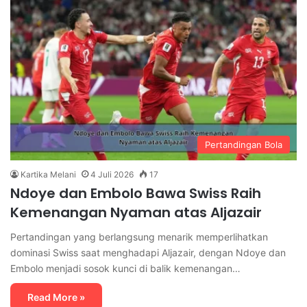
Pertandingan Bola
Kartika Melani
4 Juli 2026
17
Ndoye dan Embolo Bawa Swiss Raih
Kemenangan Nyaman atas Aljazair
Pertandingan yang berlangsung menarik memperlihatkan
dominasi Swiss saat menghadapi Aljazair, dengan Ndoye dan
Embolo menjadi sosok kunci di balik kemenangan…
Read More »