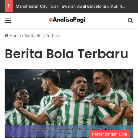
Vinicius Junior Perpanjang Masa Bakti di Real Madrid dan Redam Spekulasi Arsenal
Menu
S
Home
/
Berita Bola Terbaru
Berita Bola Terbaru
Pertandingan Bola