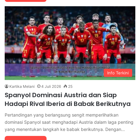
Info Terkini
Kartika Melani
4 Juli 2026
25
Spanyol Dominasi Austria dan Siap
Hadapi Rival Iberia di Babak Berikutnya
Pertandingan yang berlangsung sengit memperlihatkan
dominasi Spanyol saat menghadapi Austria dalam laga penting
yang menentukan langkah ke babak berikutnya. Dengan…