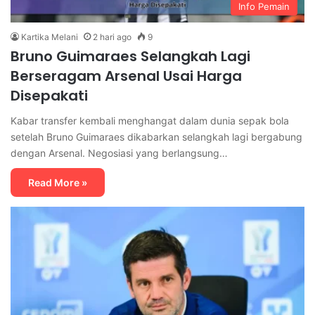
Info Pemain
Kartika Melani
2 hari ago
9
Bruno Guimaraes Selangkah Lagi
Berseragam Arsenal Usai Harga
Disepakati
Kabar transfer kembali menghangat dalam dunia sepak bola
setelah Bruno Guimaraes dikabarkan selangkah lagi bergabung
dengan Arsenal. Negosiasi yang berlangsung…
Read More »