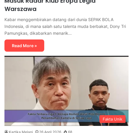
Masuk Radar Klub Eropa Legia
Warszawa
Kabar menggembirakan datang dari dunia SEPAK BOLA
Indonesia, di mana salah satu talenta muda berbakat, Dony Tri
Pamungkas, dikabarkan menarik…
Read More »
Fakta Unik
Kartika Melani
26 April 2026
68