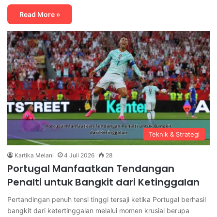
Read More »
Teknik & Strategi
Kartika Melani
4 Juli 2026
28
Portugal Manfaatkan Tendangan
Penalti untuk Bangkit dari Ketinggalan
Pertandingan penuh tensi tinggi tersaji ketika Portugal berhasil
bangkit dari ketertinggalan melalui momen krusial berupa