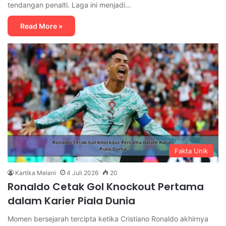
tendangan penalti. Laga ini menjadi…
Read More »
Fakta Unik
Kartika Melani
4 Juli 2026
20
Ronaldo Cetak Gol Knockout Pertama
dalam Karier Piala Dunia
Momen bersejarah tercipta ketika Cristiano Ronaldo akhirnya