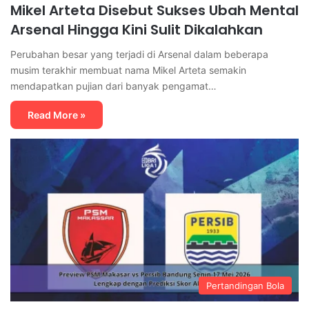
Mikel Arteta Disebut Sukses Ubah Mental
Arsenal Hingga Kini Sulit Dikalahkan
Perubahan besar yang terjadi di Arsenal dalam beberapa
musim terakhir membuat nama Mikel Arteta semakin
mendapatkan pujian dari banyak pengamat…
Read More »
Pertandingan Bola