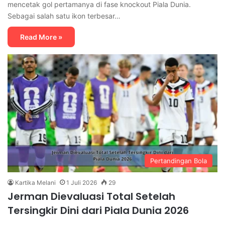
mencetak gol pertamanya di fase knockout Piala Dunia.
Sebagai salah satu ikon terbesar…
Read More »
Pertandingan Bola
Kartika Melani
1 Juli 2026
29
Jerman Dievaluasi Total Setelah
Tersingkir Dini dari Piala Dunia 2026