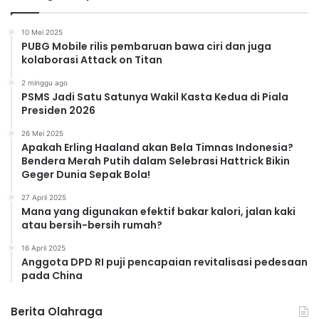
10 Mei 2025
PUBG Mobile rilis pembaruan bawa ciri dan juga
kolaborasi Attack on Titan
2 minggu ago
PSMS Jadi Satu Satunya Wakil Kasta Kedua di Piala
Presiden 2026
26 Mei 2025
Apakah Erling Haaland akan Bela Timnas Indonesia?
Bendera Merah Putih dalam Selebrasi Hattrick Bikin
Geger Dunia Sepak Bola!
27 April 2025
Mana yang digunakan efektif bakar kalori, jalan kaki
atau bersih-bersih rumah?
16 April 2025
Anggota DPD RI puji pencapaian revitalisasi pedesaan
pada China
Berita Olahraga