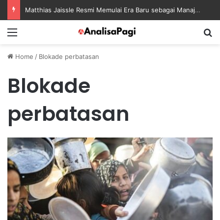
Matthias Jaissle Resmi Memulai Era Baru sebagai Manajer Newcastle
Menu
S
Home
/
Blokade perbatasan
Blokade
perbatasan