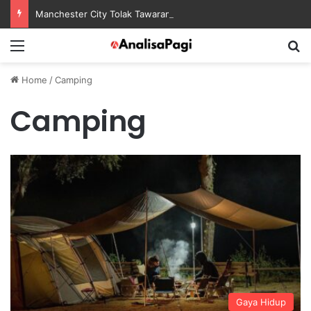
Manchester City Tolak Tawaran Awal Barcelona untuk Rodri
Menu
S
Home
/
Camping
Camping
Gaya Hidup