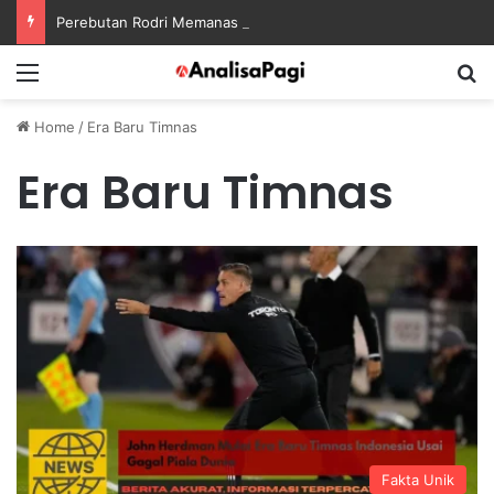
Perebutan Rodri Memanas Saat Barcelona Mengusik Rencana Real Madrid
Menu
S
Home
/
Era Baru Timnas
Era Baru Timnas
Fakta Unik