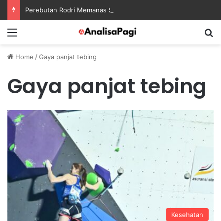
Perebutan Rodri Memanas Saat Barcelona Mengusik Rencana Real Madrid
Menu
S
Home
/
Gaya panjat tebing
Gaya panjat tebing
Kesehatan