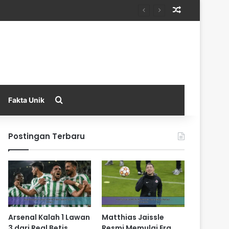
Random Arti
Search for
Fakta Unik
Postingan Terbaru
Arsenal Kalah 1 Lawan
Matthias Jaissle
3 dari Real Betis
Resmi Memulai Era