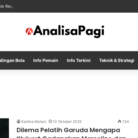
sle Resmi Memulai Era Baru sebagai Manajer Newcastle
dingan Bola
Info Pemain
Info Terkini
Teknik & Strategi
Kartika Melani
10 Oktober 2025
134
Dilema Pelatih Garuda Mengapa