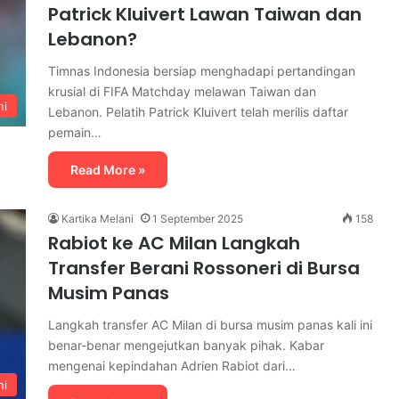
Patrick Kluivert Lawan Taiwan dan
Lebanon?
Timnas Indonesia bersiap menghadapi pertandingan
krusial di FIFA Matchday melawan Taiwan dan
ni
Lebanon. Pelatih Patrick Kluivert telah merilis daftar
pemain…
Read More »
Kartika Melani
1 September 2025
158
Rabiot ke AC Milan Langkah
Transfer Berani Rossoneri di Bursa
Musim Panas
Langkah transfer AC Milan di bursa musim panas kali ini
benar-benar mengejutkan banyak pihak. Kabar
mengenai kepindahan Adrien Rabiot dari…
ni