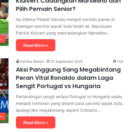
Kluivert Cadangkan Marselino dan
Pilih Pemain Senior?
Isu Dilema Pelatih Garuda menjadi sorotan panas di
kalangan pecinta sepak bola tanah air. Keputusan
Patrick Kluivert yang mencadangkan Marselino…
ni
Read More »
Kartika Melani
10 September 2025
154
Aksi Panggung Sang Megabintang
Peran Vital Ronaldo dalam Laga
Sengit Portugal vs Hungaria
Pertandingan sengit antara Portugal vs Hungaria selalu
menjadi tontonan yang dinanti para pecinta sepak bola,
apalagi jika megabintang seperti Cristiano…
ni
Read More »