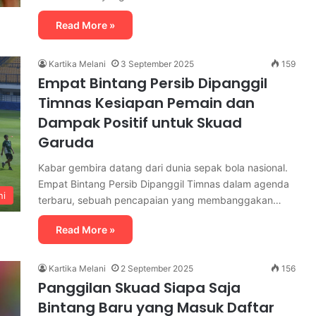
Read More »
Kartika Melani
3 September 2025
159
Empat Bintang Persib Dipanggil
Timnas Kesiapan Pemain dan
Dampak Positif untuk Skuad
Garuda
Kabar gembira datang dari dunia sepak bola nasional.
Empat Bintang Persib Dipanggil Timnas dalam agenda
ni
terbaru, sebuah pencapaian yang membanggakan…
Read More »
Kartika Melani
2 September 2025
156
Panggilan Skuad Siapa Saja
Bintang Baru yang Masuk Daftar