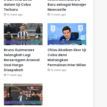
dalam Uji Coba
Baru sebagai Manajer
Terbaru
Newcastle
10 menit ago
11 menit ago
Bruno Guimaraes
Chivu Abaikan Skor Uji
Selangkah Lagi
Coba demi
Berseragam Arsenal
Matangkan
Usai Harga
Permainan Inter Milan
Disepakati
12 menit ago
11 menit ago