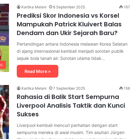
Kartika Melani
8 September 2025
167
Prediksi Skor Indonesia vs Korsel
Mampukah Patrick Kluivert Balas
Dendam dan Ukir Sejarah Baru?
Pertandingan antara Indonesia melawan Korea Selatan
di ajang internasional kembali menjadi sorotan publik
sepak bola tanah air. Sorotan utama tidak…
ni
Read More »
Kartika Melani
7 September 2025
156
Rahasia di Balik Start Sempurna
Liverpool Analisis Taktik dan Kunci
Sukses
Liverpool kembali mencuri perhatian dengan start
sempurna mereka di awal musim. Tim asuhan Jürgen