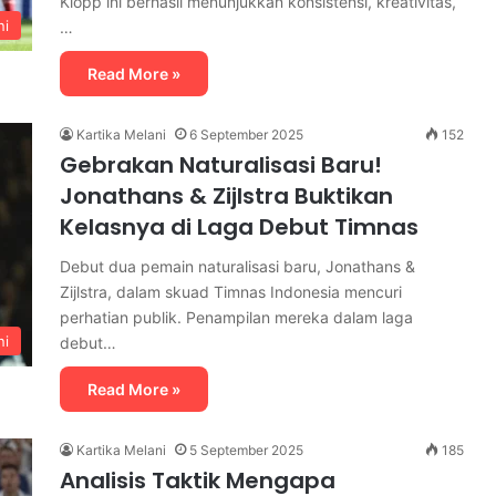
Klopp ini berhasil menunjukkan konsistensi, kreativitas,
ni
…
Read More »
Kartika Melani
6 September 2025
152
Gebrakan Naturalisasi Baru!
Jonathans & Zijlstra Buktikan
Kelasnya di Laga Debut Timnas
Debut dua pemain naturalisasi baru, Jonathans &
Zijlstra, dalam skuad Timnas Indonesia mencuri
perhatian publik. Penampilan mereka dalam laga
ni
debut…
Read More »
Kartika Melani
5 September 2025
185
Analisis Taktik Mengapa