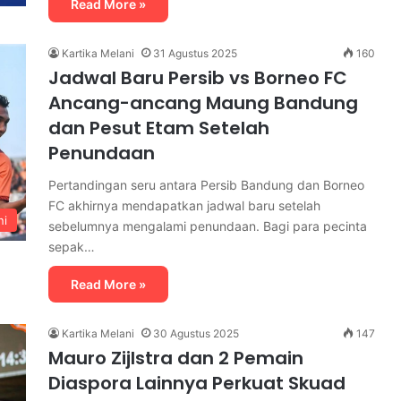
Read More »
Kartika Melani
31 Agustus 2025
160
Jadwal Baru Persib vs Borneo FC
Ancang-ancang Maung Bandung
dan Pesut Etam Setelah
Penundaan
Pertandingan seru antara Persib Bandung dan Borneo
FC akhirnya mendapatkan jadwal baru setelah
ni
sebelumnya mengalami penundaan. Bagi para pecinta
sepak…
Read More »
Kartika Melani
30 Agustus 2025
147
Mauro Zijlstra dan 2 Pemain
Diaspora Lainnya Perkuat Skuad