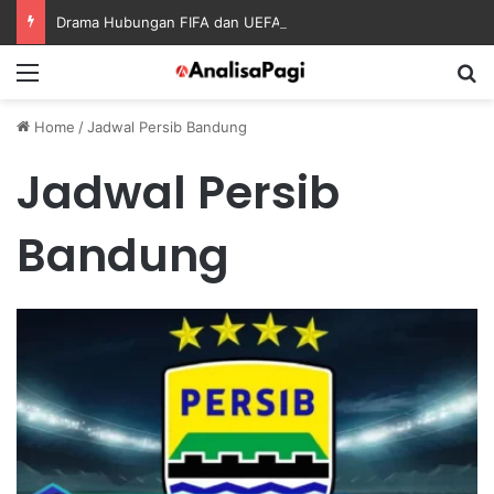
Drama Hubungan FIFA dan UEFA Kembali Jadi Perhatian Dunia Sepak Bola
Menu
S
Home
/
Jadwal Persib Bandung
Jadwal Persib
Bandung