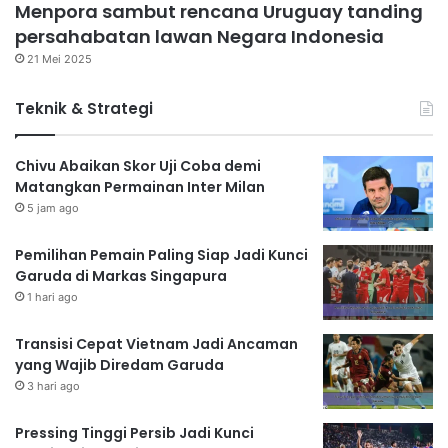
Menpora sambut rencana Uruguay tanding
persahabatan lawan Negara Indonesia
21 Mei 2025
Teknik & Strategi
Chivu Abaikan Skor Uji Coba demi
Matangkan Permainan Inter Milan
5 jam ago
Pemilihan Pemain Paling Siap Jadi Kunci
Garuda di Markas Singapura
1 hari ago
Transisi Cepat Vietnam Jadi Ancaman
yang Wajib Diredam Garuda
3 hari ago
Pressing Tinggi Persib Jadi Kunci