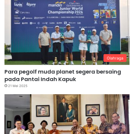
Olahraga
Para pegolf muda planet segera bersaing
pada Pantai Indah Kapuk
21 Mei 2025