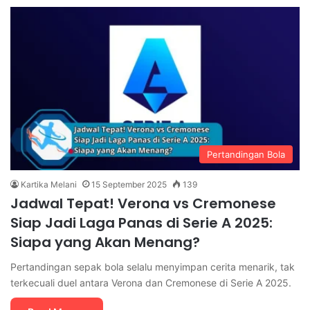
Pertandingan Bola
Kartika Melani
15 September 2025
139
Jadwal Tepat! Verona vs Cremonese
Siap Jadi Laga Panas di Serie A 2025:
Siapa yang Akan Menang?
Pertandingan sepak bola selalu menyimpan cerita menarik, tak
terkecuali duel antara Verona dan Cremonese di Serie A 2025.