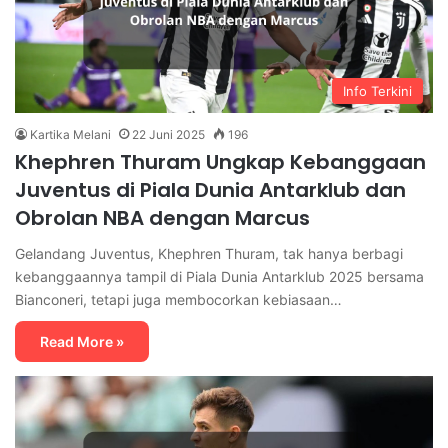
Info Terkini
Kartika Melani
22 Juni 2025
196
Khephren Thuram Ungkap Kebanggaan
Juventus di Piala Dunia Antarklub dan
Obrolan NBA dengan Marcus
Gelandang Juventus, Khephren Thuram, tak hanya berbagi
kebanggaannya tampil di Piala Dunia Antarklub 2025 bersama
Bianconeri, tetapi juga membocorkan kebiasaan…
Read More »