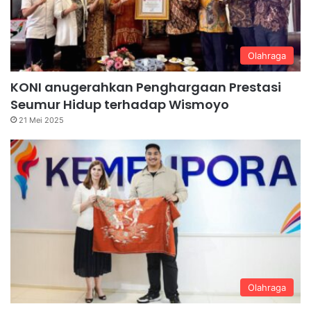
Olahraga
KONI anugerahkan Penghargaan Prestasi
Seumur Hidup terhadap Wismoyo
21 Mei 2025
Olahraga