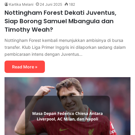
Kartika Melani
24 Juni 2025
182
Nottingham Forest Dekati Juventus,
Siap Borong Samuel Mbangula dan
Timothy Weah?
Nottingham Forest kembali menunjukkan ambisinya di bursa
transfer. Klub Liga Primer Inggris ini dilaporkan sedang dalam
pembicaraan intens dengan Juventus…
Read More »