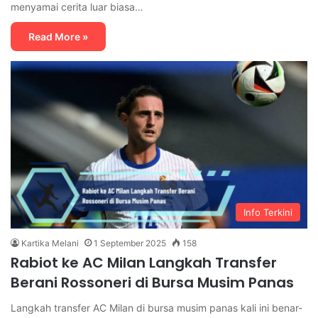
menyamai cerita luar biasa…
Read More »
Info Terkini
Kartika Melani
1 September 2025
158
Rabiot ke AC Milan Langkah Transfer
Berani Rossoneri di Bursa Musim Panas
Langkah transfer AC Milan di bursa musim panas kali ini benar-