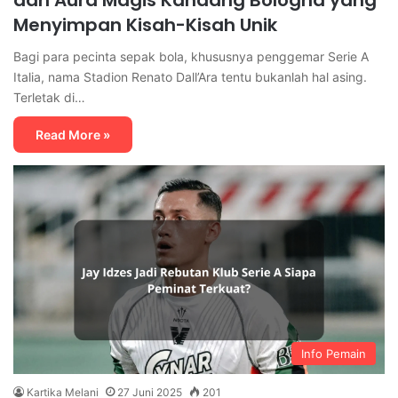
Menyimpan Kisah-Kisah Unik
Bagi para pecinta sepak bola, khususnya penggemar Serie A
Italia, nama Stadion Renato Dall’Ara tentu bukanlah hal asing.
Terletak di…
Read More »
Info Pemain
Kartika Melani
27 Juni 2025
201