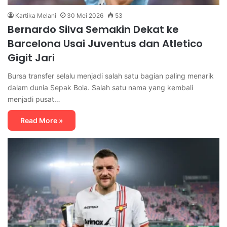
Kartika Melani
30 Mei 2026
53
Bernardo Silva Semakin Dekat ke
Barcelona Usai Juventus dan Atletico
Gigit Jari
Bursa transfer selalu menjadi salah satu bagian paling menarik
dalam dunia Sepak Bola. Salah satu nama yang kembali
menjadi pusat…
Read More »