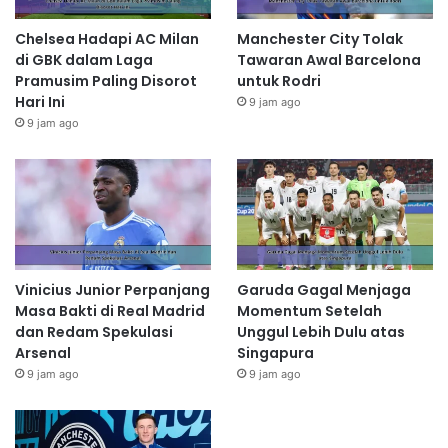
Chelsea Hadapi AC Milan
Manchester City Tolak
di GBK dalam Laga
Tawaran Awal Barcelona
Pramusim Paling Disorot
untuk Rodri
Hari Ini
9 jam ago
9 jam ago
Vinicius Junior Perpanjang
Garuda Gagal Menjaga
Masa Bakti di Real Madrid
Momentum Setelah
dan Redam Spekulasi
Unggul Lebih Dulu atas
Arsenal
Singapura
9 jam ago
9 jam ago