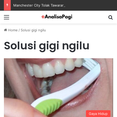
Manchester City Tolak Tawaran Awal Barcelona untuk Rodri
Menu
S
Home
/
Solusi gigi ngilu
Solusi gigi ngilu
Gaya Hidup