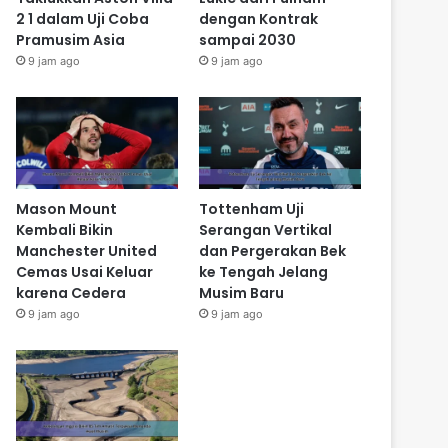
2 1 dalam Uji Coba
dengan Kontrak
Pramusim Asia
sampai 2030
9 jam ago
9 jam ago
Mason Mount
Tottenham Uji
Kembali Bikin
Serangan Vertikal
Manchester United
dan Pergerakan Bek
Cemas Usai Keluar
ke Tengah Jelang
karena Cedera
Musim Baru
9 jam ago
9 jam ago