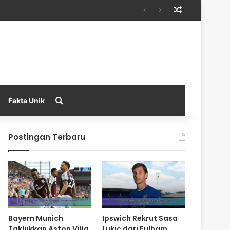
Random Arti
Search for
Fakta Unik
Postingan Terbaru
Bayern Munich
Ipswich Rekrut Sasa
Taklukkan Aston Villa
Lukic dari Fulham