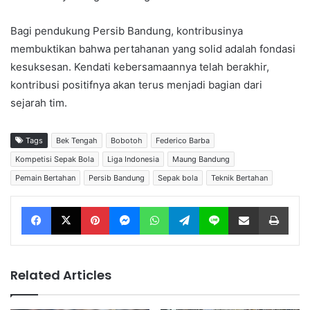
Bagi pendukung Persib Bandung, kontribusinya
membuktikan bahwa pertahanan yang solid adalah fondasi
kesuksesan. Kendati kebersamaannya telah berakhir,
kontribusi positifnya akan terus menjadi bagian dari
sejarah tim.
Tags
Bek Tengah
Bobotoh
Federico Barba
Kompetisi Sepak Bola
Liga Indonesia
Maung Bandung
Pemain Bertahan
Persib Bandung
Sepak bola
Teknik Bertahan
Facebook
X
Pinterest
Messenger
WhatsApp
Telegram
Line
Share via Email
Print
Related Articles