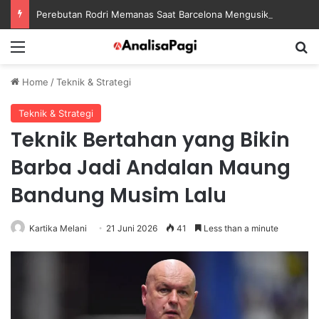
Perebutan Rodri Memanas Saat Barcelona Mengusik Rencana Real Madrid
Menu
S
Home
/
Teknik & Strategi
Teknik & Strategi
Teknik Bertahan yang Bikin
Barba Jadi Andalan Maung
Bandung Musim Lalu
Kartika Melani
21 Juni 2026
41
Less than a minute