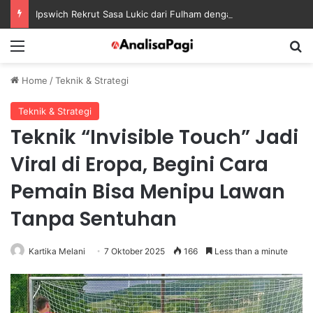
Ipswich Rekrut Sasa Lukic dari Fulham dengan Kontrak sampai 2030
Menu
S
Home
/
Teknik & Strategi
Teknik & Strategi
Teknik “Invisible Touch” Jadi
Viral di Eropa, Begini Cara
Pemain Bisa Menipu Lawan
Tanpa Sentuhan
Kartika Melani
7 Oktober 2025
166
Less than a minute