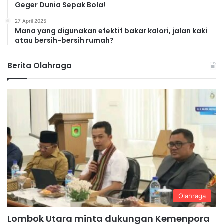
Geger Dunia Sepak Bola!
27 April 2025
Mana yang digunakan efektif bakar kalori, jalan kaki
atau bersih-bersih rumah?
Berita Olahraga
Olahraga
Lombok Utara minta dukungan Kemenpora