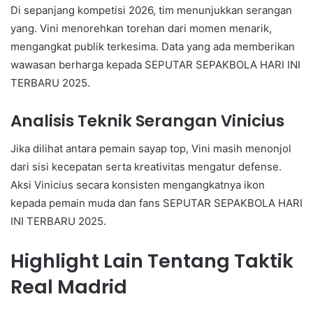
Di sepanjang kompetisi 2026, tim menunjukkan serangan
yang. Vini menorehkan torehan dari momen menarik,
mengangkat publik terkesima. Data yang ada memberikan
wawasan berharga kepada SEPUTAR SEPAKBOLA HARI INI
TERBARU 2025.
Analisis Teknik Serangan Vinicius
Jika dilihat antara pemain sayap top, Vini masih menonjol
dari sisi kecepatan serta kreativitas mengatur defense.
Aksi Vinicius secara konsisten mengangkatnya ikon
kepada pemain muda dan fans SEPUTAR SEPAKBOLA HARI
INI TERBARU 2025.
Highlight Lain Tentang Taktik
Real Madrid