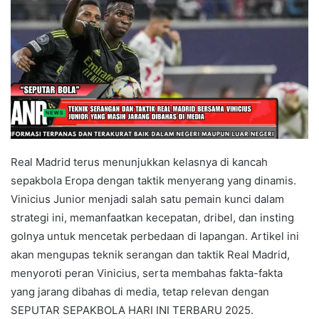
Real Madrid terus menunjukkan kelasnya di kancah
sepakbola Eropa dengan taktik menyerang yang dinamis.
Vinicius Junior menjadi salah satu pemain kunci dalam
strategi ini, memanfaatkan kecepatan, dribel, dan insting
golnya untuk mencetak perbedaan di lapangan. Artikel ini
akan mengupas teknik serangan dan taktik Real Madrid,
menyoroti peran Vinicius, serta membahas fakta-fakta
yang jarang dibahas di media, tetap relevan dengan
SEPUTAR SEPAKBOLA HARI INI TERBARU 2025.