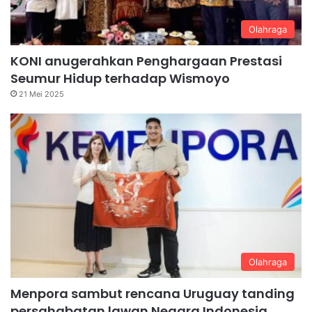
Olahraga
KONI anugerahkan Penghargaan Prestasi
Seumur Hidup terhadap Wismoyo
21 Mei 2025
Olahraga
Menpora sambut rencana Uruguay tanding
persahabatan lawan Negara Indonesia