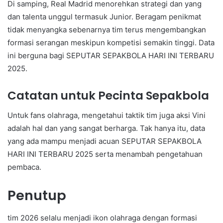
Di samping, Real Madrid menorehkan strategi dan yang
dan talenta unggul termasuk Junior. Beragam penikmat
tidak menyangka sebenarnya tim terus mengembangkan
formasi serangan meskipun kompetisi semakin tinggi. Data
ini berguna bagi SEPUTAR SEPAKBOLA HARI INI TERBARU
2025.
Catatan untuk Pecinta Sepakbola
Untuk fans olahraga, mengetahui taktik tim juga aksi Vini
adalah hal dan yang sangat berharga. Tak hanya itu, data
yang ada mampu menjadi acuan SEPUTAR SEPAKBOLA
HARI INI TERBARU 2025 serta menambah pengetahuan
pembaca.
Penutup
tim 2026 selalu menjadi ikon olahraga dengan formasi