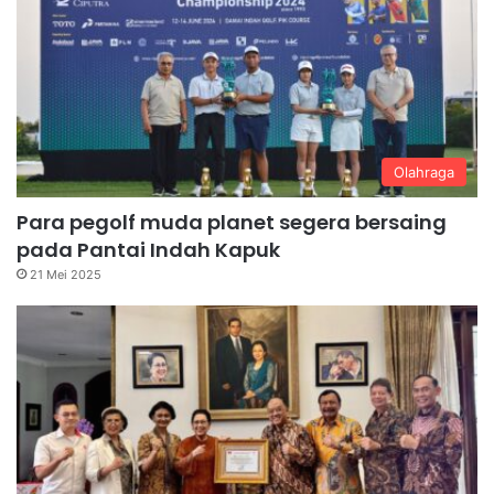
Olahraga
Para pegolf muda planet segera bersaing
pada Pantai Indah Kapuk
21 Mei 2025