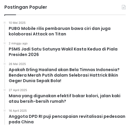
Postingan Populer
10 Mei 2025
PUBG Mobile rilis pembaruan bawa ciri dan juga
kolaborasi Attack on Titan
2 minggu ago
PSMS Jadi Satu Satunya Wakil Kasta Kedua di Piala
Presiden 2026
26 Mei 2025
Apakah Erling Haaland akan Bela Timnas Indonesia?
Bendera Merah Putih dalam Selebrasi Hattrick Bikin
Geger Dunia Sepak Bola!
27 April 2025
Mana yang digunakan efektif bakar kalori, jalan kaki
atau bersih-bersih rumah?
16 April 2025
Anggota DPD RI puji pencapaian revitalisasi pedesaan
pada China