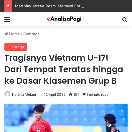
Matthias Jaissle Resmi Memulai Era Baru sebagai Manajer Newcastle
Menu
S
Home
/
Olahraga
Olahraga
Tragisnya Vietnam U-17!
Dari Tempat Teratas hingga
ke Dasar Klasemen Grup B
Kartika Melani
12 April 2025
197
1 minute read