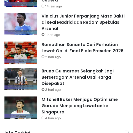
Cedera
14 jam ago
Vinicius Junior Perpanjang Masa Bakti
di Real Madrid dan Redam Spekulasi
Arsenal
1 hari ago
Ramadhan Sananta Curi Perhatian
Lewat Gol di Final Piala Presiden 2026
2 hari ago
Bruno Guimaraes Selangkah Lagi
Berseragam Arsenal Usai Harga
Disepakati
3 hari ago
Mitchell Baker Menjaga Optimisme
Garuda Menjelang Lawatan ke
Singapura
4 hari ago
Info Terkini