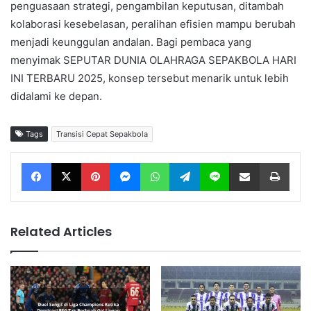
penguasaan strategi, pengambilan keputusan, ditambah
kolaborasi kesebelasan, peralihan efisien mampu berubah
menjadi keunggulan andalan. Bagi pembaca yang
menyimak SEPUTAR DUNIA OLAHRAGA SEPAKBOLA HARI
INI TERBARU 2025, konsep tersebut menarik untuk lebih
didalami ke depan.
Tags
Transisi Cepat Sepakbola
Facebook
X
Pinterest
Messenger
WhatsApp
Telegram
Line
Share via Email
Print
Related Articles