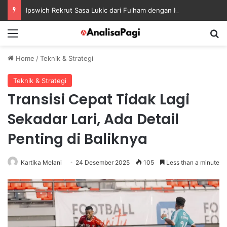
Ipswich Rekrut Sasa Lukic dari Fulham dengan Kontrak sampai 2030
Menu
S
Home
/
Teknik & Strategi
Teknik & Strategi
Transisi Cepat Tidak Lagi
Sekadar Lari, Ada Detail
Penting di Baliknya
Kartika Melani
24 Desember 2025
105
Less than a minute