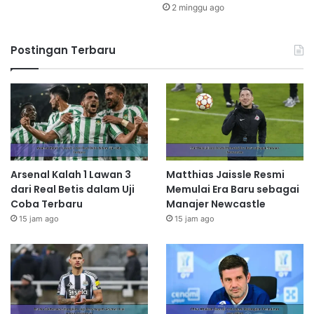
2 minggu ago
Postingan Terbaru
Arsenal Kalah 1 Lawan 3
Matthias Jaissle Resmi
dari Real Betis dalam Uji
Memulai Era Baru sebagai
Coba Terbaru
Manajer Newcastle
15 jam ago
15 jam ago