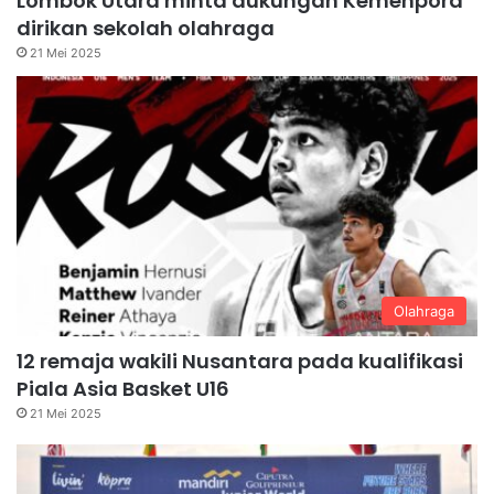
Lombok Utara minta dukungan Kemenpora
dirikan sekolah olahraga
21 Mei 2025
Olahraga
12 remaja wakili Nusantara pada kualifikasi
Piala Asia Basket U16
21 Mei 2025