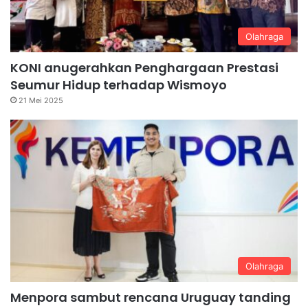
Olahraga
KONI anugerahkan Penghargaan Prestasi
Seumur Hidup terhadap Wismoyo
21 Mei 2025
Olahraga
Menpora sambut rencana Uruguay tanding