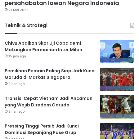
persahabatan lawan Negara Indonesia
21 Mei 2025
Teknik & Strategi
Chivu Abaikan Skor Uji Coba demi
Matangkan Permainan Inter Milan
15 jam ago
Pemilihan Pemain Paling Siap Jadi Kunci
Garuda di Markas Singapura
2 hari ago
Transisi Cepat Vietnam Jadi Ancaman
yang Wajib Diredam Garuda
3 hari ago
Pressing Tinggi Persib Jadi Kunci
Dominasi Sepanjang Fase Grup