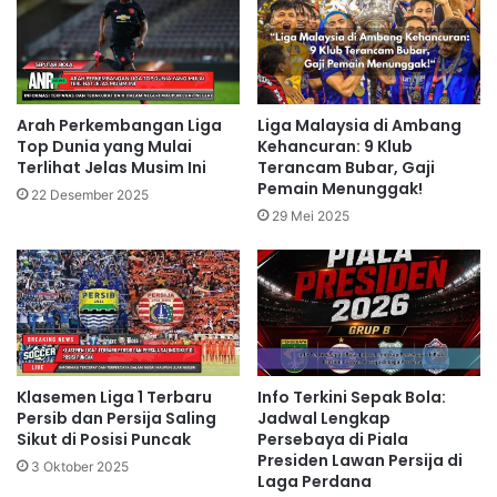
Arah Perkembangan Liga
Liga Malaysia di Ambang
Top Dunia yang Mulai
Kehancuran: 9 Klub
Terlihat Jelas Musim Ini
Terancam Bubar, Gaji
Pemain Menunggak!
22 Desember 2025
29 Mei 2025
Klasemen Liga 1 Terbaru
Info Terkini Sepak Bola:
Persib dan Persija Saling
Jadwal Lengkap
Sikut di Posisi Puncak
Persebaya di Piala
Presiden Lawan Persija di
3 Oktober 2025
Laga Perdana