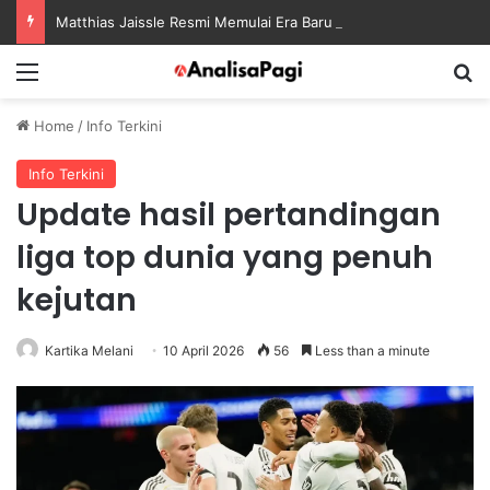
Matthias Jaissle Resmi Memulai Era Baru sebagai Manajer Newcastle
Menu
S
Home
/
Info Terkini
Info Terkini
Update hasil pertandingan
liga top dunia yang penuh
kejutan
Kartika Melani
10 April 2026
56
Less than a minute