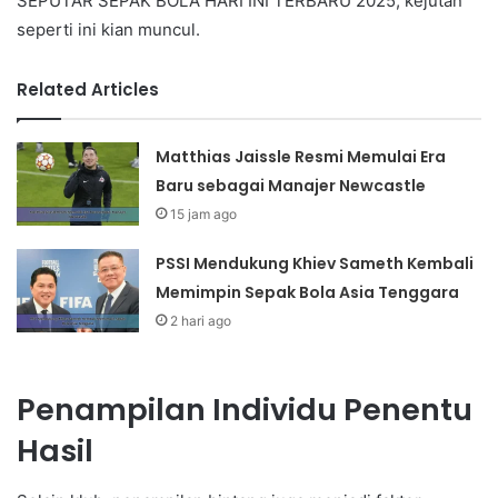
SEPUTAR SEPAK BOLA HARI INI TERBARU 2025, kejutan
seperti ini kian muncul.
Related Articles
Matthias Jaissle Resmi Memulai Era
Baru sebagai Manajer Newcastle
15 jam ago
PSSI Mendukung Khiev Sameth Kembali
Memimpin Sepak Bola Asia Tenggara
2 hari ago
Penampilan Individu Penentu
Hasil