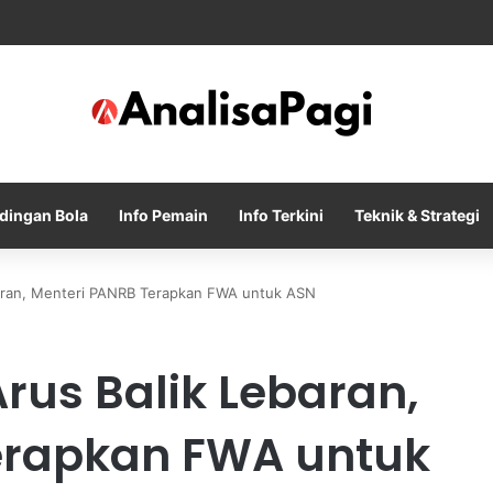
sle Resmi Memulai Era Baru sebagai Manajer Newcastle
dingan Bola
Info Pemain
Info Terkini
Teknik & Strategi
baran, Menteri PANRB Terapkan FWA untuk ASN
rus Balik Lebaran,
erapkan FWA untuk