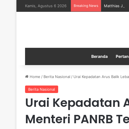
Kamis, Agustus 6 2026
Breaking News
Matthias Jais
Beranda
Pertan
Home
/
Berita Nasional
/
Urai Kepadatan Arus Balik Le
Berita Nasional
Urai Kepadatan A
Menteri PANRB T