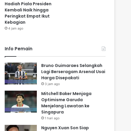
Hadiah Piala Presiden
Kembali Naik hingga
Peringkat Empat Ikut
Kebagian
4 jam ago
Info Pemain
Bruno Guimaraes Selangkah
Lagi Berseragam Arsenal Usai
Harga Disepakati
3 jam ago
Mitchell Baker Menjaga
Optimisme Garuda
Menjelang Lawatan ke
Singapura
1 hari ago
Nguyen Xuan Son Siap