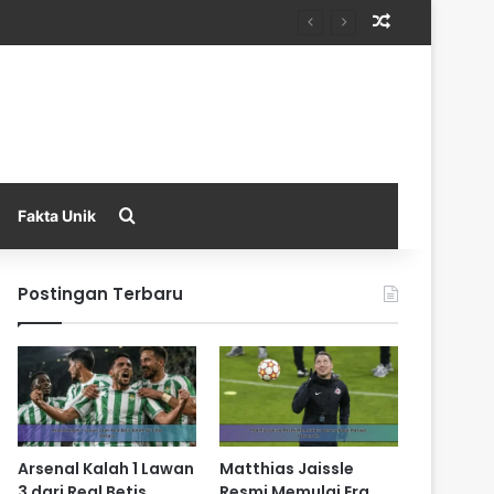
Random Arti
Search for
Fakta Unik
Postingan Terbaru
Arsenal Kalah 1 Lawan
Matthias Jaissle
3 dari Real Betis
Resmi Memulai Era