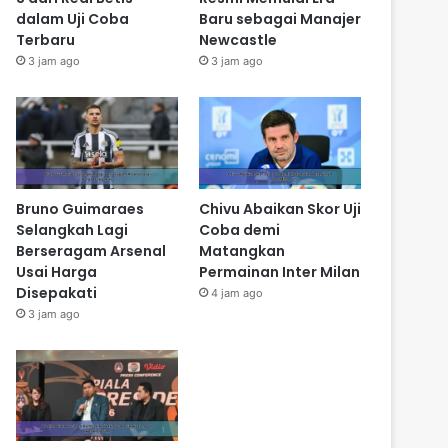
dalam Uji Coba
Baru sebagai Manajer
Terbaru
Newcastle
3 jam ago
3 jam ago
Bruno Guimaraes
Chivu Abaikan Skor Uji
Selangkah Lagi
Coba demi
Berseragam Arsenal
Matangkan
Usai Harga
Permainan Inter Milan
Disepakati
4 jam ago
3 jam ago