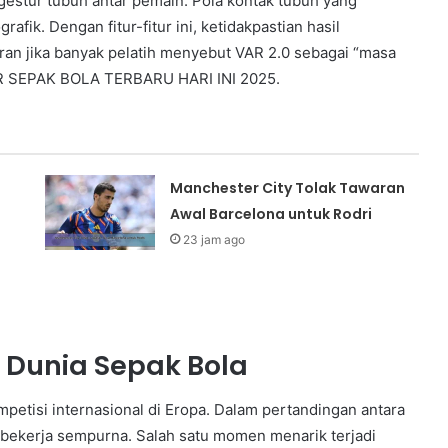
 gestur tubuh antar pemain. Pola kontak tubuh yang
rafik. Dengan fitur-fitur ini, ketidakpastian hasil
ran jika banyak pelatih menyebut VAR 2.0 sebagai “masa
R SEPAK BOLA TERBARU HARI INI 2025.
Manchester City Tolak Tawaran
Awal Barcelona untuk Rodri
23 jam ago
Dunia Sepak Bola
mpetisi internasional di Eropa. Dalam pertandingan antara
il bekerja sempurna. Salah satu momen menarik terjadi