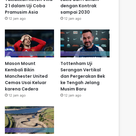
2 1 dalam Uji Coba
dengan Kontrak
Pramusim Asia
sampai 2030
12 jam ago
12 jam ago
Mason Mount
Tottenham Uji
Kembali Bikin
Serangan Vertikal
Manchester United
dan Pergerakan Bek
Cemas Usai Keluar
ke Tengah Jelang
karena Cedera
Musim Baru
12 jam ago
12 jam ago