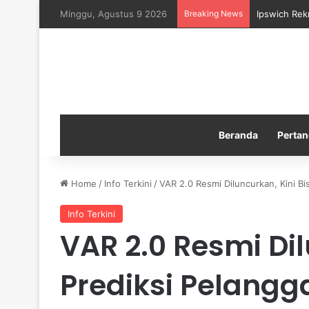
Minggu, Agustus 9 2026
Breaking News
Ipswich Rek
Beranda
Pertan
Home
/
Info Terkini
/
VAR 2.0 Resmi Diluncurkan, Kini Bi
Info Terkini
VAR 2.0 Resmi Dil
Prediksi Pelang