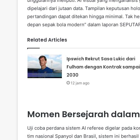
unggulannya meliputi: AI visual yang menganalisis
dipelajari dari jutaan data. Tampilan keputusan holog
pertandingan dapat ditekan hingga minimal. Tak he
depan sepak bola modern” dalam laporan SEPUTA
Related Articles
Ipswich Rekrut Sasa Lukic dari
Fulham dengan Kontrak sampai
2030
12 jam ago
Momen Bersejarah dalam 
Uji coba perdana sistem AI referee digelar pada ko
tim nasional Spanyol dan Brasil, sistem ini berhas