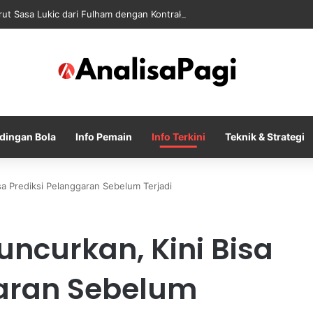
rut Sasa Lukic dari Fulham dengan Kontrak sampai 2030
dingan Bola
Info Pemain
Info Terkini
Teknik & Strategi
sa Prediksi Pelanggaran Sebelum Terjadi
uncurkan, Kini Bisa
garan Sebelum