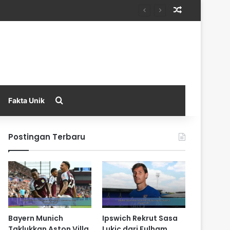
Random Arti
Search for
Fakta Unik
Postingan Terbaru
Bayern Munich
Ipswich Rekrut Sasa
Taklukkan Aston Villa
Lukic dari Fulham