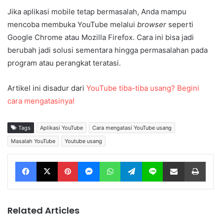
Jika aplikasi mobile tetap bermasalah, Anda mampu
mencoba membuka YouTube melalui
browser
seperti
Google Chrome atau Mozilla Firefox. Cara ini bisa jadi
berubah jadi solusi sementara hingga permasalahan pada
program atau perangkat teratasi.
Artikel ini disadur dari
YouTube tiba-tiba usang? Begini
cara mengatasinya!
Tags
Aplikasi YouTube
Cara mengatasi YouTube usang
Masalah YouTube
Youtube usang
Facebook
X
Pinterest
Messenger
WhatsApp
Telegram
Line
Share via Email
Print
Related Articles