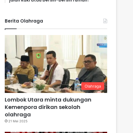
jalan kaki atau bersih-bersih rumah?
Berita Olahraga
Olahraga
Lombok Utara minta dukungan
Kemenpora dirikan sekolah
olahraga
21 Mei 2025