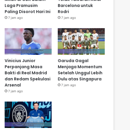
Laga Pramusim
Barcelona untuk
Paling Disorot Hari Ini
Rodri
7 jam ago
7 jam ago
Vinicius Junior
Garuda Gagal
Perpanjang Masa
Menjaga Momentum
Bakti di Real Madrid
Setelah Unggul Lebih
dan Redam Spekulasi
Dulu atas Singapura
Arsenal
7 jam ago
7 jam ago