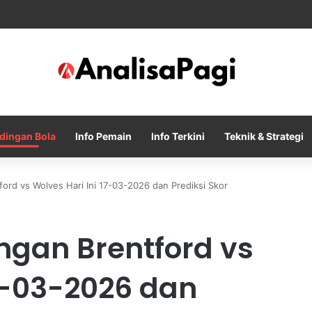
ty Tolak Tawaran Awal Barcelona untuk Rodri
dingan Bola
Info Pemain
Info Terkini
Teknik & Strategi
ford vs Wolves Hari Ini 17-03-2026 dan Prediksi Skor
ingan Brentford vs
17-03-2026 dan