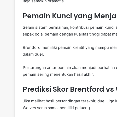
laga semakin dramatis.
Pemain Kunci yang Menj
Selain sistem permainan, kontribusi pemain kunci
sepak bola, pemain dengan kualitas tinggi dapat m
Brentford memiliki pemain kreatif yang mampu me
dalam duel.
Pertarungan antar pemain akan menjadi perhatian 
pemain sering menentukan hasil akhir.
Prediksi Skor Brentford vs
Jika melihat hasil pertandingan terakhir, duel Liga I
Wolves sama sama memiliki peluang.