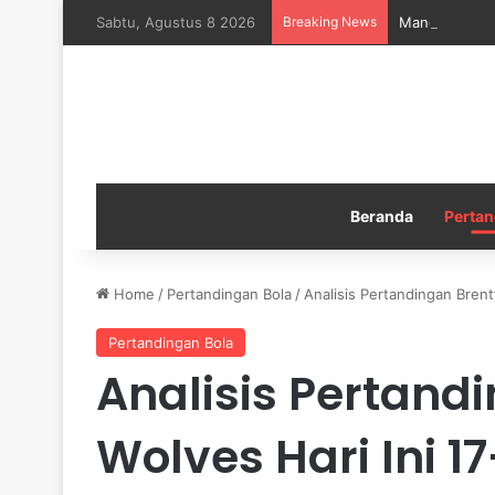
Sabtu, Agustus 8 2026
Breaking News
Manchester Ci
Beranda
Pertan
Home
/
Pertandingan Bola
/
Analisis Pertandingan Brent
Pertandingan Bola
Analisis Pertand
Wolves Hari Ini 