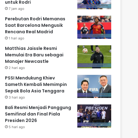
untuk Rodri
7 jam ago
Perebutan Rodri Memanas
Saat Barcelona Mengusik
Rencana Real Madrid
1 hari ago
Matthias Jaissle Resmi
Memulai Era Baru sebagai
Manajer Newcastle
2 hari ago
PSSI Mendukung Khiev
Sameth Kembali Memimpin
Sepak Bola Asia Tenggara
3 hari ago
Bali Resmi Menjadi Panggung
Semifinal dan Final Piala
Presiden 2026
5 hari ago