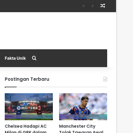
Random Arti
Search for
Fakta Unik
Postingan Terbaru
Chelsea Hadapi AC
Manchester City
Milan di GBK dalam
Tolak Tawaran Awal