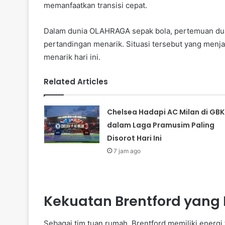
memanfaatkan transisi cepat.
Dalam dunia OLAHRAGA sepak bola, pertemuan dua
pertandingan menarik. Situasi tersebut yang menjad
menarik hari ini.
Related Articles
Chelsea Hadapi AC Milan di GBK
dalam Laga Pramusim Paling
Disorot Hari Ini
7 jam ago
Kekuatan Brentford yang 
Sebagai tim tuan rumah, Brentford memiliki energ