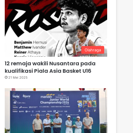
Olahraga
12 remaja wakili Nusantara pada
kualifikasi Piala Asia Basket U16
21 Mei 2025