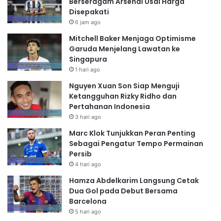
Berseragam Arsenal Usai Harga
Disepakati
6 jam ago
Mitchell Baker Menjaga Optimisme
Garuda Menjelang Lawatan ke
Singapura
1 hari ago
Nguyen Xuan Son Siap Menguji
Ketangguhan Rizky Ridho dan
Pertahanan Indonesia
3 hari ago
Marc Klok Tunjukkan Peran Penting
Sebagai Pengatur Tempo Permainan
Persib
4 hari ago
Hamza Abdelkarim Langsung Cetak
Dua Gol pada Debut Bersama
Barcelona
5 hari ago