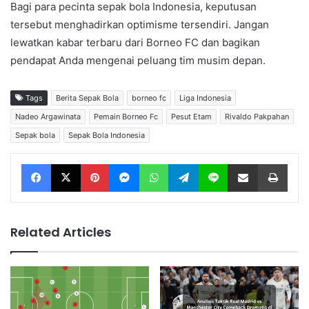
Bagi para pecinta sepak bola Indonesia, keputusan
tersebut menghadirkan optimisme tersendiri. Jangan
lewatkan kabar terbaru dari Borneo FC dan bagikan
pendapat Anda mengenai peluang tim musim depan.
Tags
Berita Sepak Bola
borneo fc
Liga Indonesia
Nadeo Argawinata
Pemain Borneo Fc
Pesut Etam
Rivaldo Pakpahan
Sepak bola
Sepak Bola Indonesia
Facebook
X
Pinterest
Messenger
WhatsApp
Telegram
Line
Share via Email
Print
Related Articles