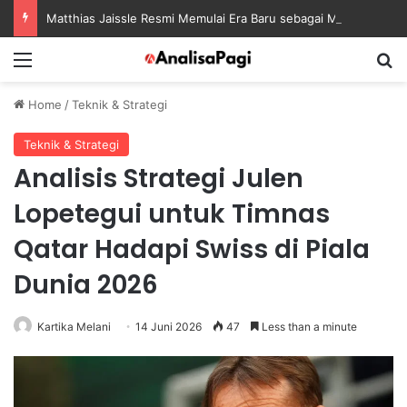
Matthias Jaissle Resmi Memulai Era Baru sebagai Manajer Newcastle
Menu
S
Home
/
Teknik & Strategi
Teknik & Strategi
Analisis Strategi Julen
Lopetegui untuk Timnas
Qatar Hadapi Swiss di Piala
Dunia 2026
Kartika Melani
14 Juni 2026
47
Less than a minute