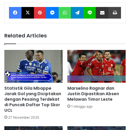
Facebook
X
Pinterest
Messenger
WhatsApp
Telegram
Line
Share via Email
Print
Related Articles
Statistik Gila Mbappe
Marselino Ragnar dan
Jarak Gol yang Diciptakan
Justin Dipastikan Absen
dengan Pesaing Terdekat
Melawan Timor Leste
di Puncak Daftar Top Skor
1 minggu ago
UCL
27 November 2025