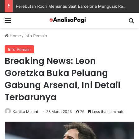
Perebutan Rodri Memanas Saat Barcelona Mengusik Rencana Real Madrid
Menu
S
Home
/
Info Pemain
Info Pemain
Breaking News: Leon
Goretzka Buka Peluang
Gabung Arsenal, Ini Detail
Terbarunya
Kartika Melani
28 Maret 2026
76
Less than a minute