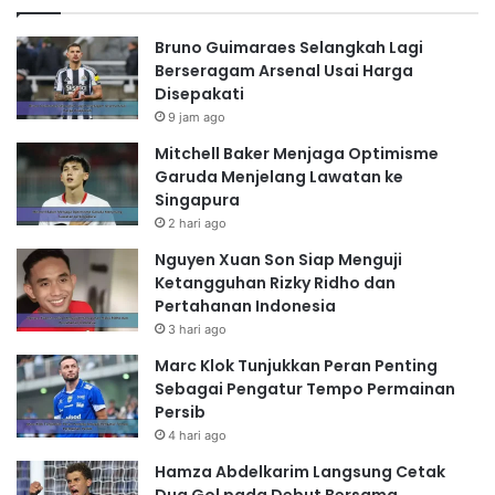
Bruno Guimaraes Selangkah Lagi
Berseragam Arsenal Usai Harga
Disepakati
9 jam ago
Mitchell Baker Menjaga Optimisme
Garuda Menjelang Lawatan ke
Singapura
2 hari ago
Nguyen Xuan Son Siap Menguji
Ketangguhan Rizky Ridho dan
Pertahanan Indonesia
3 hari ago
Marc Klok Tunjukkan Peran Penting
Sebagai Pengatur Tempo Permainan
Persib
4 hari ago
Hamza Abdelkarim Langsung Cetak
Dua Gol pada Debut Bersama