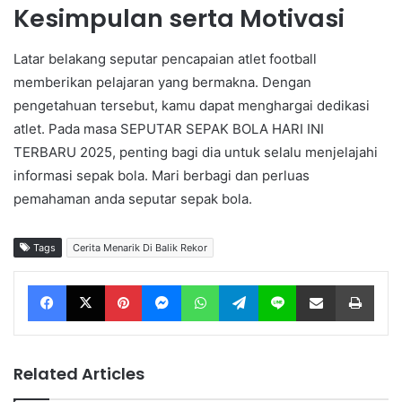
Kesimpulan serta Motivasi
Latar belakang seputar pencapaian atlet football
memberikan pelajaran yang bermakna. Dengan
pengetahuan tersebut, kamu dapat menghargai dedikasi
atlet. Pada masa SEPUTAR SEPAK BOLA HARI INI
TERBARU 2025, penting bagi dia untuk selalu menjelajahi
informasi sepak bola. Mari berbagi dan perluas
pemahaman anda seputar sepak bola.
Tags
Cerita Menarik Di Balik Rekor
Facebook
X
Pinterest
Messenger
WhatsApp
Telegram
Line
Share via Email
Print
Related Articles