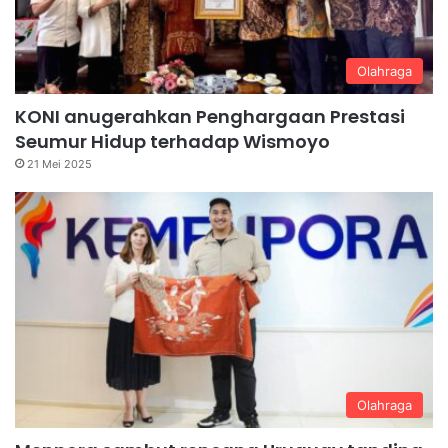
Olahraga
KONI anugerahkan Penghargaan Prestasi
Seumur Hidup terhadap Wismoyo
21 Mei 2025
Olahraga