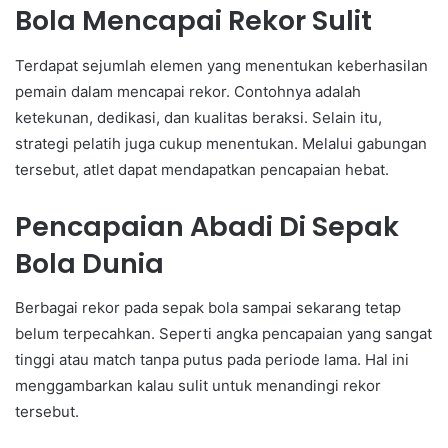
Bola Mencapai Rekor Sulit
Terdapat sejumlah elemen yang menentukan keberhasilan
pemain dalam mencapai rekor. Contohnya adalah
ketekunan, dedikasi, dan kualitas beraksi. Selain itu,
strategi pelatih juga cukup menentukan. Melalui gabungan
tersebut, atlet dapat mendapatkan pencapaian hebat.
Pencapaian Abadi Di Sepak
Bola Dunia
Berbagai rekor pada sepak bola sampai sekarang tetap
belum terpecahkan. Seperti angka pencapaian yang sangat
tinggi atau match tanpa putus pada periode lama. Hal ini
menggambarkan kalau sulit untuk menandingi rekor
tersebut.