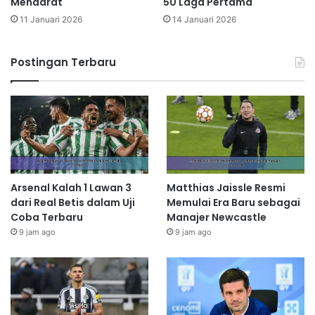
Mendarat
50 Laga Pertama
11 Januari 2026
14 Januari 2026
Postingan Terbaru
Arsenal Kalah 1 Lawan 3
Matthias Jaissle Resmi
dari Real Betis dalam Uji
Memulai Era Baru sebagai
Coba Terbaru
Manajer Newcastle
9 jam ago
9 jam ago