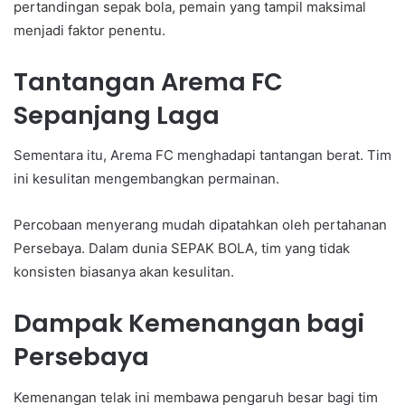
pertandingan sepak bola, pemain yang tampil maksimal
menjadi faktor penentu.
Tantangan Arema FC
Sepanjang Laga
Sementara itu, Arema FC menghadapi tantangan berat. Tim
ini kesulitan mengembangkan permainan.
Percobaan menyerang mudah dipatahkan oleh pertahanan
Persebaya. Dalam dunia SEPAK BOLA, tim yang tidak
konsisten biasanya akan kesulitan.
Dampak Kemenangan bagi
Persebaya
Kemenangan telak ini membawa pengaruh besar bagi tim