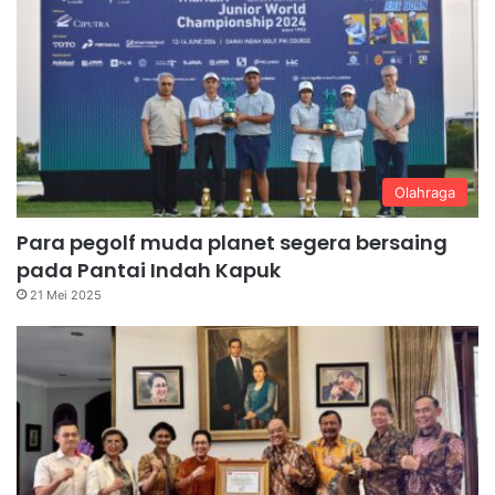
Olahraga
Para pegolf muda planet segera bersaing
pada Pantai Indah Kapuk
21 Mei 2025