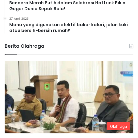
Bendera Merah Putih dalam Selebrasi Hattrick Bikin
Geger Dunia Sepak Bola!
27 April 2025
Mana yang digunakan efektif bakar kalori, jalan kaki
atau bersih-bersih rumah?
Berita Olahraga
Olahraga