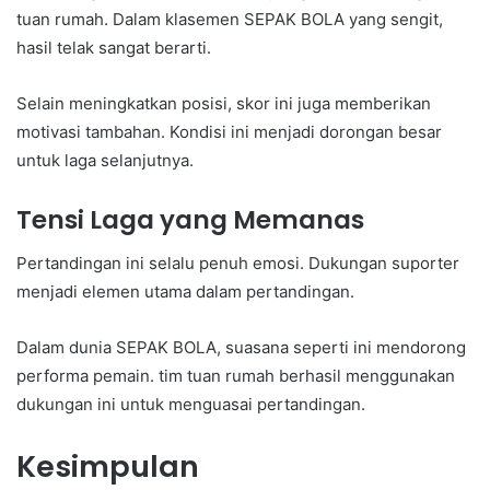
tuan rumah. Dalam klasemen SEPAK BOLA yang sengit,
hasil telak sangat berarti.
Selain meningkatkan posisi, skor ini juga memberikan
motivasi tambahan. Kondisi ini menjadi dorongan besar
untuk laga selanjutnya.
Tensi Laga yang Memanas
Pertandingan ini selalu penuh emosi. Dukungan suporter
menjadi elemen utama dalam pertandingan.
Dalam dunia SEPAK BOLA, suasana seperti ini mendorong
performa pemain. tim tuan rumah berhasil menggunakan
dukungan ini untuk menguasai pertandingan.
Kesimpulan