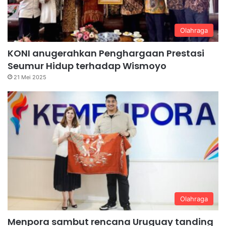
Olahraga
KONI anugerahkan Penghargaan Prestasi
Seumur Hidup terhadap Wismoyo
21 Mei 2025
Olahraga
Menpora sambut rencana Uruguay tanding