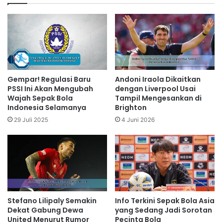
Gempar! Regulasi Baru
Andoni Iraola Dikaitkan
PSSI Ini Akan Mengubah
dengan Liverpool Usai
Wajah Sepak Bola
Tampil Mengesankan di
Indonesia Selamanya
Brighton
29 Juli 2025
4 Juni 2026
Stefano Lilipaly Semakin
Info Terkini Sepak Bola Asia
Dekat Gabung Dewa
yang Sedang Jadi Sorotan
United Menurut Rumor
Pecinta Bola