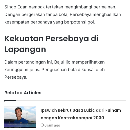
Singo Edan nampak tertekan mengimbangi permainan.
Dengan pergerakan tanpa bola, Persebaya menghasilkan
kesempatan berbahaya yang berpotensi gol.
Kekuatan Persebaya di
Lapangan
Dalam pertandingan ini, Bajul Ijo memperlihatkan
keunggulan jelas. Penguasaan bola dikuasai oleh
Persebaya.
Related Articles
Ipswich Rekrut Sasa Lukic dari Fulham
dengan Kontrak sampai 2030
6 jam ago