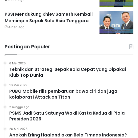
PSSI Mendukung Khiev Sameth Kembali
Memimpin Sepak Bola Asia Tenggara
4 hari ago
Postingan Populer
6 Mei 2026
Teknik dan Strategi Sepak Bola Cepat yang Dipakai
Klub Top Dunia
10 Mei 2025
PUBG Mobile rilis pembaruan bawa ciri dan juga
kolaborasi Attack on Titan
2 minggu ago
PSMS Jadi Satu Satunya Wakil Kasta Kedua di Piala
Presiden 2026
26 Mei 2025
Apakah Erling Haaland akan Bela Timnas Indonesia?