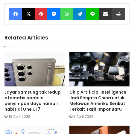
Facebook
X
Pinterest
Messenger
WhatsApp
Telegram
Line
Share via Email
Print
Related Articles
Layar Samsung tak redup
Chip Artificial Intelligence
otomatis apabila
Jadi Senjata China untuk
penyimpan daya hampir
Melawan Amerika Serikat
habis di One UI 7
Terkait Tarif Impor Baru
16 April 2025
5 April 2025