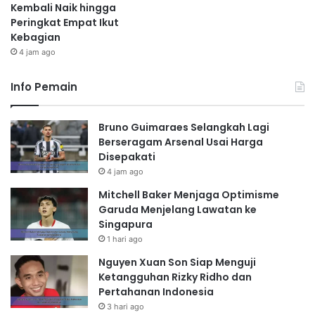
Kembali Naik hingga
Peringkat Empat Ikut
Kebagian
4 jam ago
Info Pemain
Bruno Guimaraes Selangkah Lagi
Berseragam Arsenal Usai Harga
Disepakati
4 jam ago
Mitchell Baker Menjaga Optimisme
Garuda Menjelang Lawatan ke
Singapura
1 hari ago
Nguyen Xuan Son Siap Menguji
Ketangguhan Rizky Ridho dan
Pertahanan Indonesia
3 hari ago