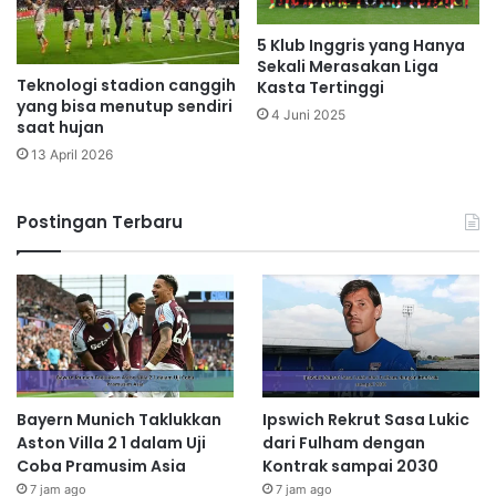
5 Klub Inggris yang Hanya
Sekali Merasakan Liga
Teknologi stadion canggih
Kasta Tertinggi
yang bisa menutup sendiri
4 Juni 2025
saat hujan
13 April 2026
Postingan Terbaru
Bayern Munich Taklukkan
Ipswich Rekrut Sasa Lukic
Aston Villa 2 1 dalam Uji
dari Fulham dengan
Coba Pramusim Asia
Kontrak sampai 2030
7 jam ago
7 jam ago