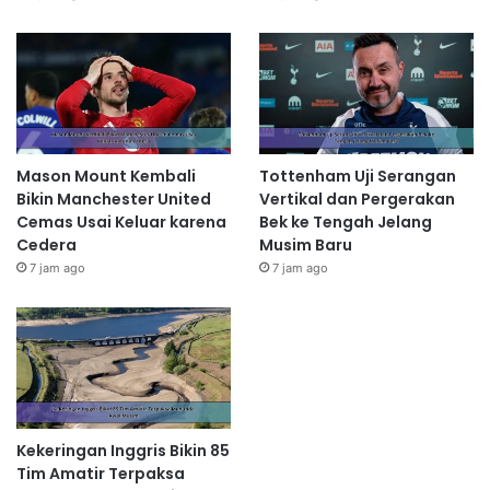
Mason Mount Kembali
Tottenham Uji Serangan
Bikin Manchester United
Vertikal dan Pergerakan
Cemas Usai Keluar karena
Bek ke Tengah Jelang
Cedera
Musim Baru
7 jam ago
7 jam ago
Kekeringan Inggris Bikin 85
Tim Amatir Terpaksa