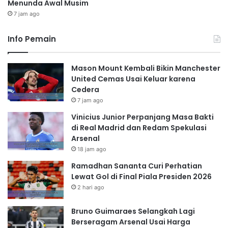
Menunda Awal Musim
7 jam ago
Info Pemain
Mason Mount Kembali Bikin Manchester
United Cemas Usai Keluar karena
Cedera
7 jam ago
Vinicius Junior Perpanjang Masa Bakti
di Real Madrid dan Redam Spekulasi
Arsenal
18 jam ago
Ramadhan Sananta Curi Perhatian
Lewat Gol di Final Piala Presiden 2026
2 hari ago
Bruno Guimaraes Selangkah Lagi
Berseragam Arsenal Usai Harga