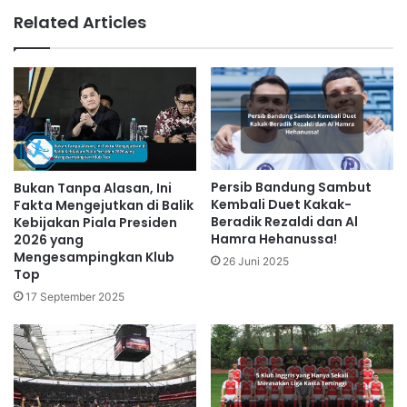
Related Articles
Persib Bandung Sambut
Bukan Tanpa Alasan, Ini
Kembali Duet Kakak-
Fakta Mengejutkan di Balik
Beradik Rezaldi dan Al
Kebijakan Piala Presiden
Hamra Hehanussa!
2026 yang
Mengesampingkan Klub
26 Juni 2025
Top
17 September 2025