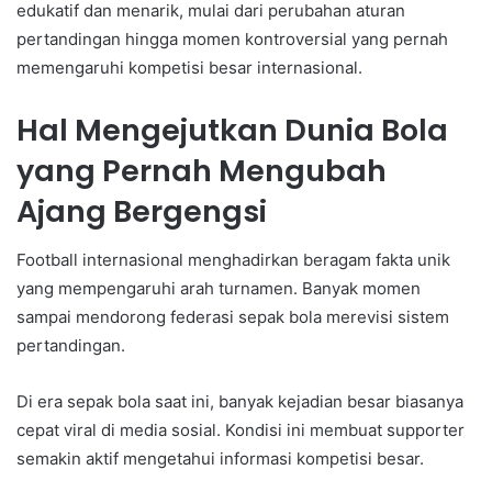
edukatif dan menarik, mulai dari perubahan aturan
pertandingan hingga momen kontroversial yang pernah
memengaruhi kompetisi besar internasional.
Hal Mengejutkan Dunia Bola
yang Pernah Mengubah
Ajang Bergengsi
Football internasional menghadirkan beragam fakta unik
yang mempengaruhi arah turnamen. Banyak momen
sampai mendorong federasi sepak bola merevisi sistem
pertandingan.
Di era sepak bola saat ini, banyak kejadian besar biasanya
cepat viral di media sosial. Kondisi ini membuat supporter
semakin aktif mengetahui informasi kompetisi besar.