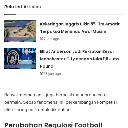
Related Articles
Kekeringan Inggris Bikin 85 Tim Amatir
Terpaksa Menunda Awal Musim
7 jam ago
Elliot Anderson Jadi Rekrutan Besar
Manchester City dengan Nilai 116 Juta
Pound
18 jam ago
Banyak momen unik juga berhasil mendorong cara
bermain. Sebab fenomena ini, perkembangan kompetisi
elite sering unik untuk diketahui.
Perubahan Regulasi Football